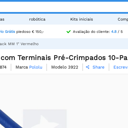
as
robótica
Kits iniciais
Comp
io Grátis
piedoso € 150,-
Avaliação do cliente:
4.8
/ 5
Pack MM 1" Vermelho
s com Terminais Pré-Crimpados 10-P
874
Marca
Pololu
Modelo
3922
Escrev
Share
