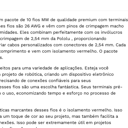
um pacote de 10 fios MM de qualidade premium com terminais
ses fios são 26 AWG e vêm com pinos de crimpagem macho
midades. Eles combinam perfeitamente com os invólucros
 crimpagem de 2,54 mm da Pololu , proporcionando
 criar cabos personalizados com conectores de 2,54 mm. Cada
 comprimento e vem com isolamento vermelho. O pacote
s.
feitos para uma variedade de aplicações. Esteja você
projeto de robótica, criando um dispositivo eletrônico
recisando de conexões confiáveis para seus
esses fios são uma escolha fantástica. Seus terminais pré-
am o uso, economizando tempo e esforço no processo de
ticas marcantes desses fios é o isolamento vermelho. Isso
a um toque de cor ao seu projeto, mas também facilita a
onexões. Isso pode ser extremamente útil em projetos