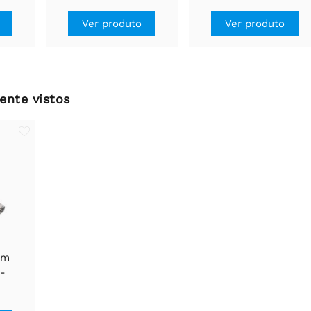
simples
Ver produto
Ver produto
ente vistos
om
é-
ck MM