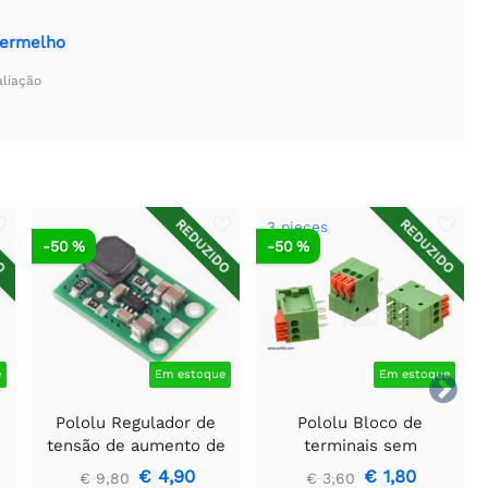
Vermelho
aliação
DO
REDUZIDO
REDUZIDO
3 pieces
-50 %
-50 %
e
Em estoque
Em estoque

Pololu Regulador de
Pololu Bloco de
tensão de aumento de
terminais sem
5V U3V16F5
parafusos: 3 pinos,
€ 4,90
€ 1,80
€ 9,80
€ 3,60