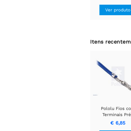
Ver produto
Itens recentem
Pololu Fios c
Terminais Pr
Crimpados 10-Pa
€ 6,85
1" Vermelho