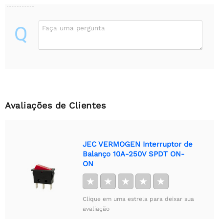
Q
Faça uma pergunta
Avaliações de Clientes
JEC VERMOGEN Interruptor de
Balanço 10A-250V SPDT ON-
ON
★
★
★
★
★
Clique em uma estrela para deixar sua
avaliação