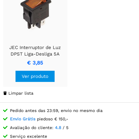
JEC Interruptor de Luz
DPST Liga-Desliga 5A
250V
€ 3,85
Ver produto
Limpar lista

Pedido antes das 23:59, envio no mesmo dia
Envio Grátis
piedoso € 150,-
Avaliação do cliente:
4.8
/ 5
Serviço excelente