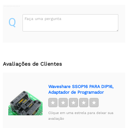
Q
Faça uma pergunta
Avaliações de Clientes
Waveshare SSOP16 PARA DIP16,
Adaptador de Programador
★
★
★
★
★
Clique em uma estrela para deixar sua
avaliação