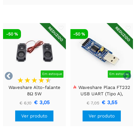
REDUZIDO
REDUZIDO
-50 %
-50 %


Em estoque
Em estoque
Waveshare Alto-falante
Waveshare Placa FT232
8Ω 5W
USB UART (Tipo A),
Módulo de Comunicação
€ 3,05
€ 3,55
€ 6,10
€ 7,05
USB Para TTL (UART)
Ver produto
Ver produto