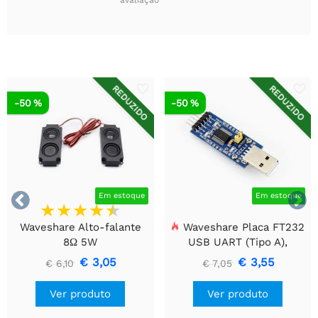
REDUZIDO
REDUZIDO
-50 %
-50 %


Em estoque
Em estoque
Waveshare Alto-falante
Waveshare Placa FT232
8Ω 5W
USB UART (Tipo A),
Módulo de Comunicação
€ 3,05
€ 3,55
€ 6,10
€ 7,05
USB Para TTL (UART)
Ver produto
Ver produto