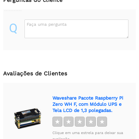
Q
Faça uma pergunta
Avaliações de Clientes
Waveshare Pacote Raspberry Pi
Zero WH F, com Módulo UPS e
Tela LCD de 1,3 polegadas.
★
★
★
★
★
Clique em uma estrela para deixar sua
avaliação