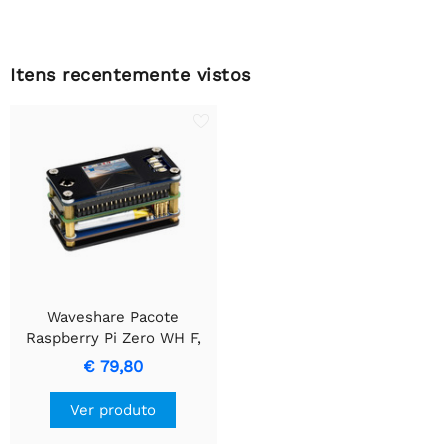
Itens recentemente vistos
Waveshare Pacote
Raspberry Pi Zero WH F,
com Módulo UPS e Tela
€ 79,80
LCD de 1,3 polegadas.
Ver produto