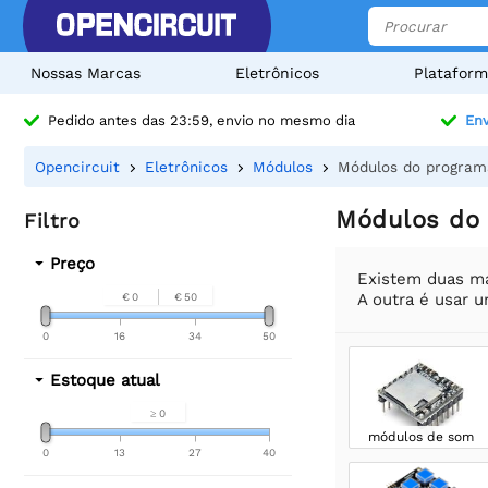
Nossas Marcas
Eletrônicos
Plataform
Pedido antes das 23:59, envio no mesmo dia
Env
Opencircuit
Eletrônicos
Módulos
Módulos do program
Módulos do
Filtro
Preço
Existem duas ma
A outra é usar 
€ 0
€ 50
0
16
34
50
Estoque atual
≥ 0
módulos de som
0
13
27
40