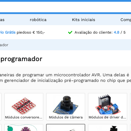
as
robótica
Kits iniciais
Comp
io Grátis
piedoso € 150,-
Avaliação do cliente:
4.8
/ 5
ador
 programador
neiras de programar um microcontrolador AVR. Uma delas é 
um gerenciador de inicialização pré-programado no chip que p
Módulos conversores de nível
Módulos de câmera
Módulos de driver de motor