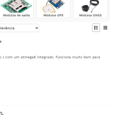
Módulos de saída
Módulos GPS
Módulos GNSS


P
o ) com um atmega8 integrado. Funciona muito bem para
TL