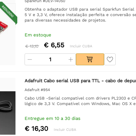
Sparkfun #DEV-14050
REDUZIDO
Obtenha o adaptador USB para serial Sparkfun Serial 
5 V e 3,3 V, oferece instalação perfeita e conversão se
para diversas necessidades de projetos.
Em estoque
€ 6,55
€ 13,10
Incluir CUBA
Adafruit Cabo serial USB para TTL - cabo de depu
Adafruit #954
Cabo USB -Serial compatível com drivers PL2303 e CP21
lógico de 3,3 V. Compatível com Windows, Mac OS X e 
Entregue em 10 a 30 dias
€ 16,30
Incluir CUBA