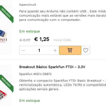
Opencircuit
REDUZIDO
Para quando seu Arduino não contém USB . Este módu
comunicação mais estável que as versões mais barata
para comunicação com o computador.
Em estoque
€ 1,25
€ 2,45
Incluir CUBA
Breakout Básico SparkFun FTDI - 3.3V
Sparkfun #DEV-09873
REDUZIDO
Obtenha o compacto Sparkfun FTDI Basic Breakout - 3
reinicialização automática, LEDs TX/RX e compatibilid
aplicações seriais gerais.
Em estoque