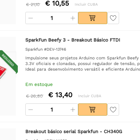
€ 10,55
€ 21,10
Incluir CUBA
SparkFun Beefy 3 - Breakout Básico FTDI
Sparkfun #DEV-13746
REDUZIDO
Impulsione seus projetos Arduino com Sparkfun Beefy
3.3V oficiais e clonadas, possui regulador de tensão,
Ideal para desenvolvimento versátil e eficiente Arduino
Em estoque
€ 13,40
€ 26,80
Incluir CUBA
Breakout básico serial Sparkfun - CH340G