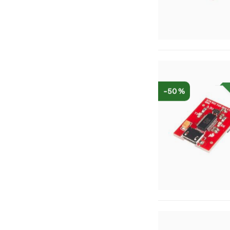
-50 %