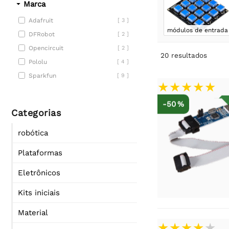
Marca
Adafruit
[ 3 ]
módulos de entrada
DFRobot
[ 2 ]
Opencircuit
[ 2 ]
20
resultados
Pololu
[ 4 ]
Sparkfun
[ 9 ]
-50 %
Categorias
robótica
Plataformas
Eletrônicos
Kits iniciais
Material