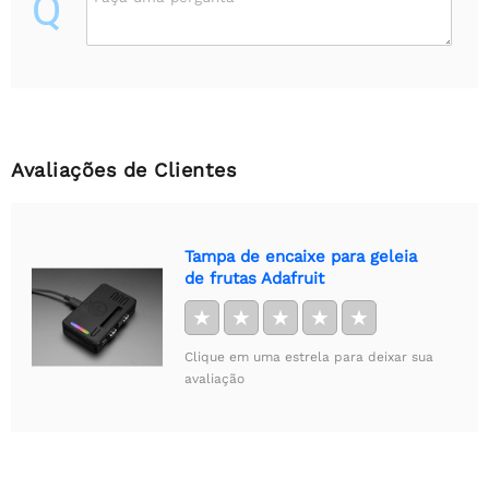
Q
Avaliações de Clientes
Tampa de encaixe para geleia
de frutas Adafruit
★
★
★
★
★
Clique em uma estrela para deixar sua
avaliação