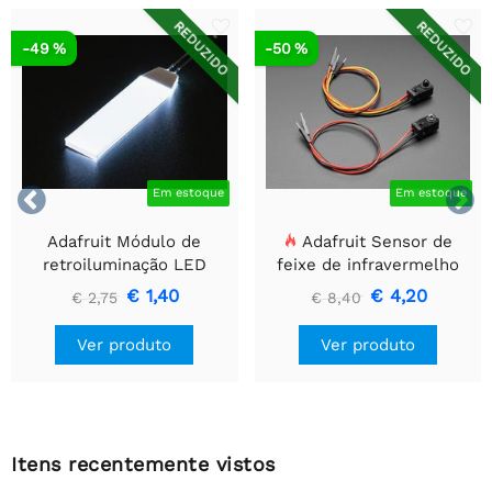
REDUZIDO
REDUZIDO
-49 %
-50 %


Em estoque
Em estoque
Adafruit Módulo de
Adafruit Sensor de
retroiluminação LED
feixe de infravermelho
branco - Pequeno 12 mm
com extremidades de
€ 1,40
€ 4,20
€ 2,75
€ 8,40
x 40 mm
cabeçalho de fio premium
- LEDs de 5 mm
Ver produto
Ver produto
Itens recentemente vistos