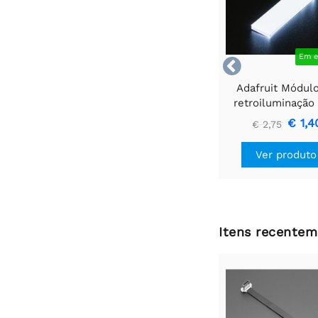
Em e

Adafruit Módul
retroiluminação
branco - Pequen
€ 1,4
€ 2,75
mm x 40 m
Ver produto
Itens recentem