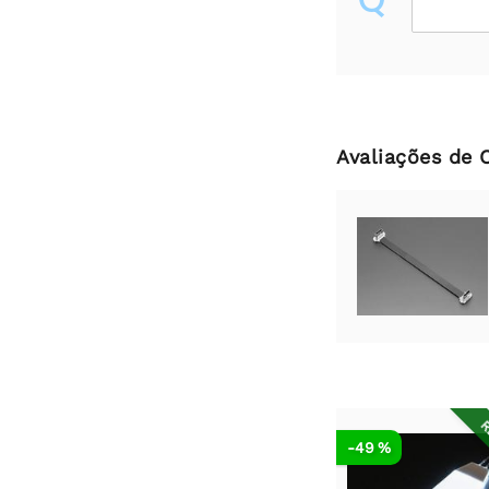
Avaliações de 
R
-49 %