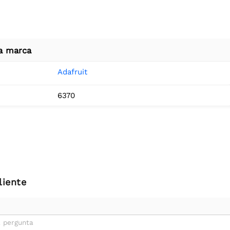
a marca
Adafruit
6370
liente
 pergunta