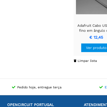
Adafruit Cabo U
fino em ângulo 
para USB -C - 1
€ 12,45
Ver produto
Limpar lista

Pedido hoje, entregue terça
E
OPENCIRCUIT PORTUGAL
ATENDIMENT