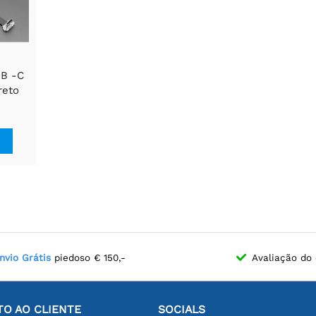
SB -C
reto
00 mm
nvio Grátis
piedoso € 150,-
Avaliação do 
O AO CLIENTE
SOCIALS