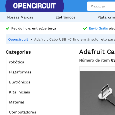
Nossas Marcas
Eletrônicos
Plataform
Pedido hoje, entregue terça
Envio Grátis
pied
Opencircuit
Adafruit Cabo USB -C fino em ângulo reto pa
Adafruit C
Categorias
Número de item
6
robótica
Plataformas
Eletrônicos
Kits iniciais
Material
Computadores