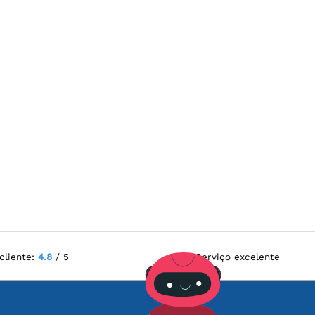
cliente:
4.8
/ 5
Serviço excelente