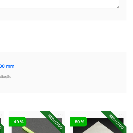
 100 mm
aliação
DO
REDUZIDO
REDUZIDO
-49 %
-50 %