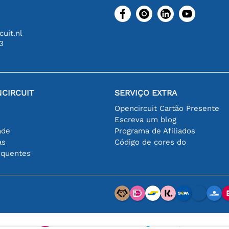
uit.nl
3
CIRCUIT
SERVIÇO EXTRA
Opencircuit Cartão Presente
Escreva um blog
ade
Programa de Afiliados
as
Código de cores do
equentes