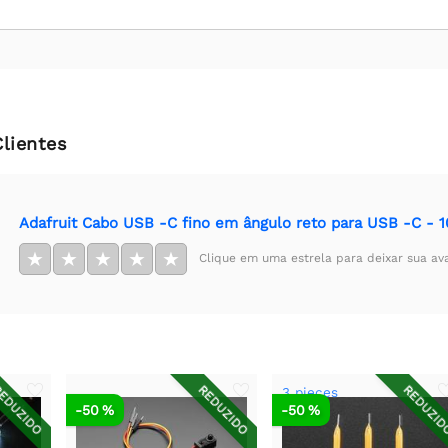
Clientes
Adafruit Cabo USB -C fino em ângulo reto para USB -C -
★
★
★
★
★
Clique em uma estrela para deixar sua av
EDUZIDO
REDUZIDO
REDUZI
3 pieces
-50 %
-50 %