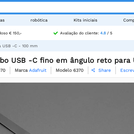
as
robótica
Kits iniciais
Comp
oso € 150,-
Avaliação do cliente:
4.8
/ 5
ra USB -C - 100 mm
abo USB -C fino em ângulo reto para
370
Marca
Adafruit
Modelo
6370
Escrev
Share
