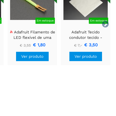
e
Em estoque
Em estoque

Adafruit Filamento de
Adafruit Tecido
LED flexível de uma
condutor tecido -
o
ponta só - 3V 25mm de
quadrado de 20 cm
€ 1,80
€ 3,50
€ 3,55
€ 7,-
)
comprimento - Verde
Ver produto
Ver produto