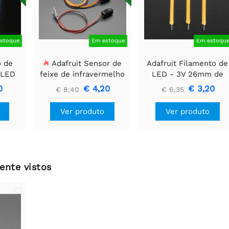
stoque
Em estoque
Em estoqu
o de
Adafruit Sensor de
Adafruit Filamento de
 LED
feixe de infravermelho
LED - 3V 26mm de
o 12
com extremidades de
comprimento - Branc
0
€ 4,20
€ 3,20
€ 8,40
€ 6,35
m
cabeçalho de fio
Quente (Pacote com 3
premium - LEDs de 5
Ver produto
Ver produto
mm
ente vistos