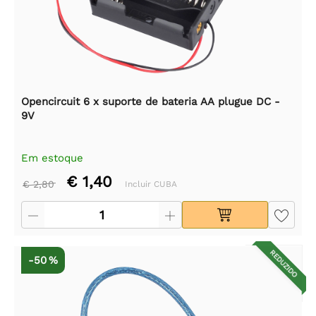
Opencircuit 6 x suporte de bateria AA plugue DC -
9V
Em estoque
€ 1,40
€ 2,80
Incluir CUBA
REDUZIDO
-50 %