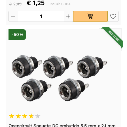
€ 1,25
€ 2,45
Incluir CUBA
REDUZIDO
-50 %
Opencircuit Soquete DC embutido 5,5 mm x 2,1 mm