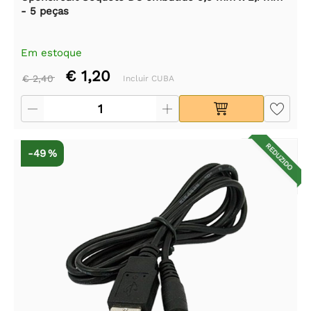
- 5 peças
Em estoque
€ 1,20
€ 2,40
Incluir CUBA
REDUZIDO
-49 %