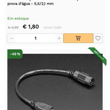
prova d'água - 5,5/2,1 mm
Em estoque
€ 1,80
€ 3,55
Incluir CUBA
REDUZIDO
-49 %