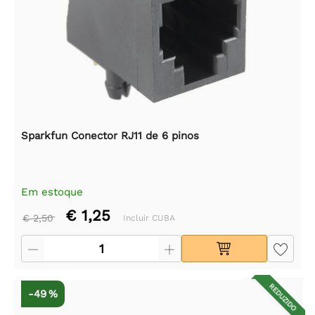
Sparkfun Conector RJ11 de 6 pinos
Em estoque
€ 1,25
€ 2,50
Incluir CUBA
REDUZIDO
-49 %