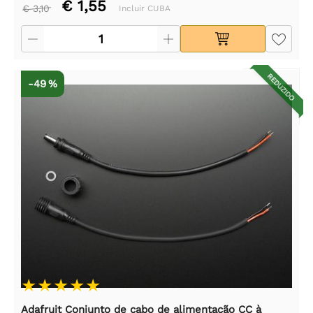
€ 1,55
€ 3,10
Incluir CUBA
REDUZIDO
-49 %
Adafruit Conjunto de cabo de alimentação CC à