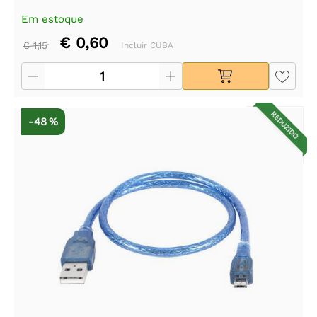
Em estoque
€ 0,60
€ 1,15
Incluir CUBA
REDUZIDO
-48 %