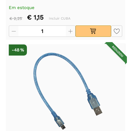
Em estoque
€ 1,15
€ 2,25
Incluir CUBA
REDUZIDO
-48 %