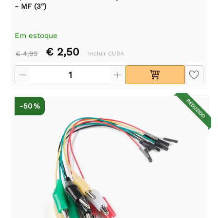
- MF (3")
Em estoque
€ 2,50
€ 4,95
Incluir CUBA
REDUZIDO
-50 %