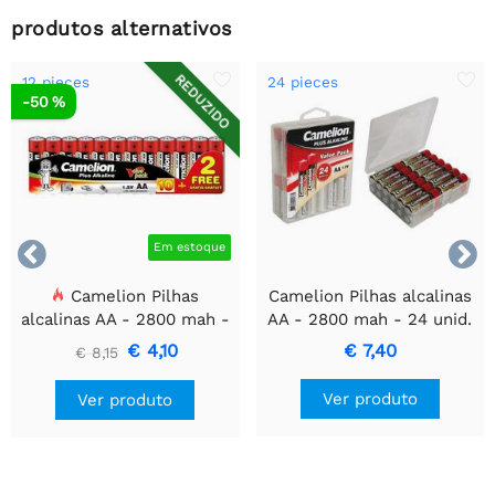
produtos alternativos
REDUZIDO
12 pieces
24 pieces
-50 %


Em estoque
Camelion Pilhas
Camelion Pilhas alcalinas
alcalinas AA - 2800 mah -
AA - 2800 mah - 24 unid.
12 unid.
€ 4,10
€ 7,40
€ 8,15
Ver produto
Ver produto