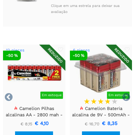
Clique em uma estrela para deixar sua
avaliação
REDUZIDO
REDUZIDO
12 pieces
6 pieces
-50 %
-50 %


Em estoque
Em estoque
Camelion Pilhas
Camelion Bateria
alcalinas AA - 2800 mah -
alcalina de 9V - 500mAh -
12 unid.
6 unid.
€ 4,10
€ 8,35
€ 8,15
€ 16,70