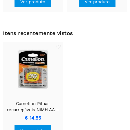
Ver produto
Ver produto
Itens recentemente vistos
Camelion Pilhas
recarregáveis NiMH AA –
1,2 V 2700 mAh (conjunto
€ 14,85
de 4 com caixa de
armazenamento)