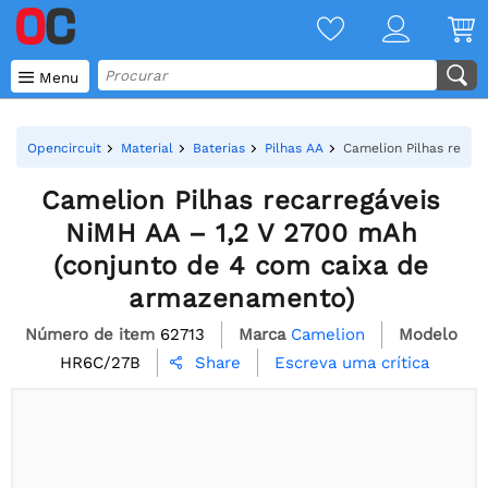

Menu
Opencircuit
Material
Baterias
Pilhas AA
Camelion Pilhas recar
Camelion Pilhas recarregáveis
NiMH AA – 1,2 V 2700 mAh
(conjunto de 4 com caixa de
armazenamento)
Número de item
62713
Marca
Camelion
Modelo
HR6C/27B
Escreva uma crítica
Share
