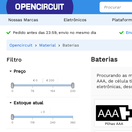
Nossas Marcas
Eletrônicos
Plataform
Pedido antes das 23:59, envio no mesmo dia
Env
Opencircuit
Material
Baterias
Baterias
Filtro
Preço
Procurando as m
AAA, de célula t
€ 0
€ 230
eletrônicas, desd
0
76
154
230
Estoque atual
≥ 0
0
119
240
360
Pilhas AAA