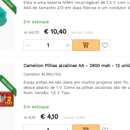
REDUZIDO
Esta é uma bateria NiMH recarregável de 7,2 V com c
AAA de tamanho 2/3 em duas fileiras e um condutor de
Em estoque
€ 10,40
€ 20,75
Incluir CUBA
Camelion Pilhas alcalinas AA - 2800 mah - 12 unid
Camelion #LR6C/102
REDUZIDO
Essas pilhas AA são úteis em muitos projetos sem fio
desce abaixo de 1 V. Como as pilhas alcalinas são de 
Nom. tensão: 1,5 V Tipo.
Em estoque
€ 4,10
€ 8,15
Incluir CUBA