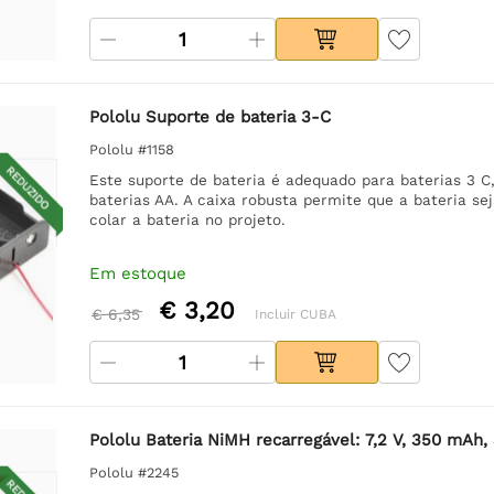
Pololu Suporte de bateria 3-C
Pololu #1158
REDUZIDO
Este suporte de bateria é adequado para baterias 3 
baterias AA. A caixa robusta permite que a bateria se
colar a bateria no projeto.
Em estoque
€ 3,20
€ 6,35
Incluir CUBA
Pololu Bateria NiMH recarregável: 7,2 V, 350 mAh,
Pololu #2245