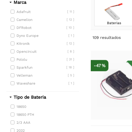
Marca
Adafruit
[ 11 ]
Camelion
[ 12 ]
Baterias
DFRobot
[ 10 ]
Dyno Europe
[ 1 ]
109
resultados
Kitronik
[ 12 ]
Opencircuit
[ 8 ]
Pololu
[ 31 ]
-47 %
Sparkfun
[ 18 ]
Velleman
[ 5 ]
Waveshare
[ 1 ]
Tipo de Bateria
18650
18650 PTH
2/3 AAA
2032