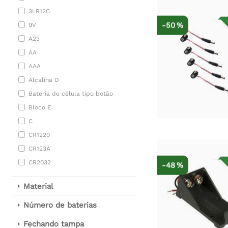
3LR12C
-50 %
9V
A23
AA
AAA
Alcalina D
Bateria de célula tipo botão
Bloco E
C
CR1220
CR123A
CR2032
-48 %
Material
Número de baterias
Fechando tampa