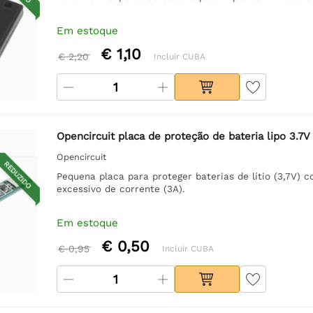
Em estoque
€ 1,10
€ 2,20
Incluir CUBA
Opencircuit placa de proteção de bateria lipo 3.7V
Opencircuit
REDUZIDO
Pequena placa para proteger baterias de lítio (3,7V) 
excessivo de corrente (3A).
Em estoque
€ 0,50
€ 0,95
Incluir CUBA