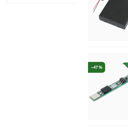
-47 %