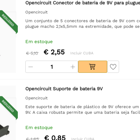
Opencircuit Conector de bateria de 9V para plugu
Opencircuit
REDUZIDO
Um conjunto de 5 conectores de bateria de 9V com 
plugue macho 2,1x5,5mm na extremidade, que pode ser
Em estoque
€ 2,55
€ 5,10
Incluir CUBA
Opencircuit Suporte de bateria 9V
Opencircuit
REDUZIDO
Este suporte de bateria de plástico de 9V oferece u
9V. A caixa robusta permite que uma bateria seja faci
Em estoque
€ 0,85
€ 1,65
Incluir CUBA