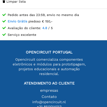
Limpar lista

Pedido antes das 23:59, envio no mesmo dia
Envio Grátis
piedoso € 150,-
Avaliação do cliente:
4.8
/ 5
Serviço excelente
OPENCIRCUIT PORTUGAL
Opencircuit comercializa componentes
eletrônicos e módulos para prototipagem,
projetos educacionais e automação
residencial.
ATENDIMENTO AO CLIENTE
empresas
Contato
info@opencircuit.nl
+31 850014013