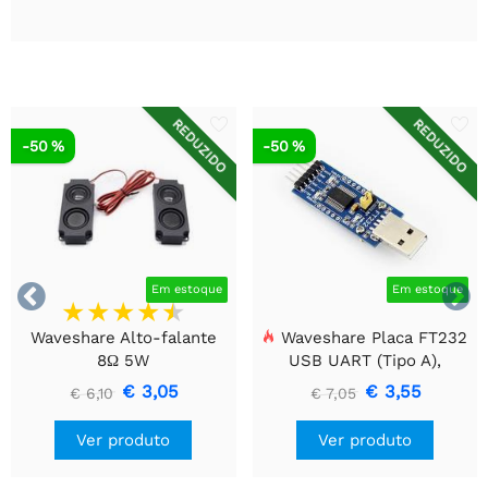
REDUZIDO
REDUZIDO
-50 %
-50 %


Em estoque
Em estoque
Waveshare Alto-falante
Waveshare Placa FT232
8Ω 5W
USB UART (Tipo A),
Módulo de Comunicação
€ 3,05
€ 3,55
€ 6,10
€ 7,05
USB Para TTL (UART)
Ver produto
Ver produto