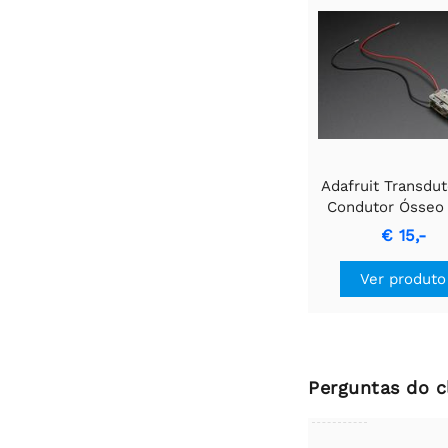
Adafruit Transdu
Condutor Ósseo
Fios - 8 Ohm 1 
€ 15,-
Ver produto
Perguntas do c