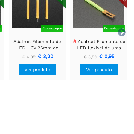
e
Em estoque
Em estoque

Adafruit Filamento de
Adafruit Filamento de
LED - 3V 26mm de
LED flexível de uma
comprimento - Branco
ponta só - 3V 25mm de
€ 3,20
€ 0,95
€ 6,35
€ 3,55
Quente (Pacote com 3)
comprimento - Verde
Ver produto
Ver produto