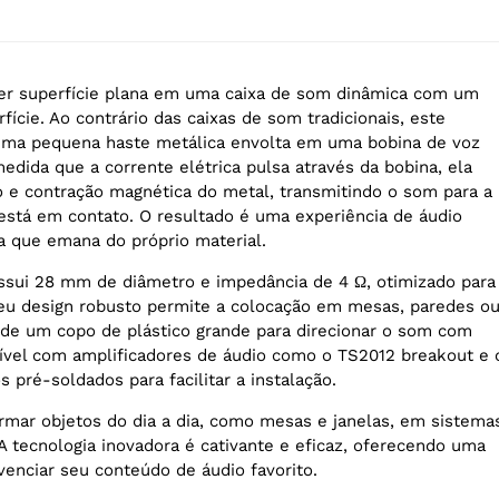
er superfície plana em uma caixa de som dinâmica com um
fície. Ao contrário das caixas de som tradicionais, este
a uma pequena haste metálica envolta em uma bobina de voz
edida que a corrente elétrica pulsa através da bobina, ela
 e contração magnética do metal, transmitindo o som para a
está em contato. O resultado é uma experiência de áudio
da que emana do próprio material.
ssui 28 mm de diâmetro e impedância de 4 Ω, otimizado para
eu design robusto permite a colocação em mesas, paredes o
de um copo de plástico grande para direcionar o som com
ível com amplificadores de áudio como o TS2012 breakout e 
pré-soldados para facilitar a instalação.
rmar objetos do dia a dia, como mesas e janelas, em sistema
A tecnologia inovadora é cativante e eficaz, oferecendo uma
venciar seu conteúdo de áudio favorito.