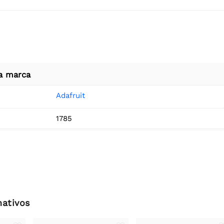
a marca
Adafruit
1785
nativos