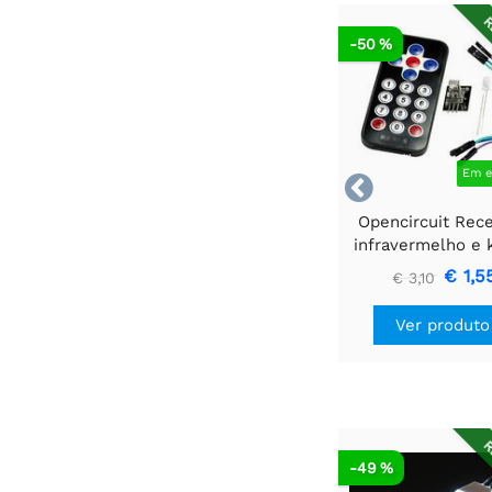
R
-50 %
Em e

Opencircuit Rec
infravermelho e k
controle remo
€ 1,5
€ 3,10
Ver produto
R
-49 %