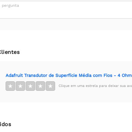
 pergunta
Clientes
Adafruit Transdutor de Superfície Média com Fios - 4 Ohm
★
★
★
★
★
Clique em uma estrela para deixar sua av
idos