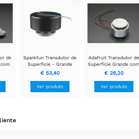
tor de
Sparkfun Transdutor de
Adafruit Transdutor d
 com
Superfície - Grande
Superfície Grande co
Watt
Fios - 4 Ohm 5 Watt
€ 53,40
€ 26,20
Ver produto
Ver produto
liente