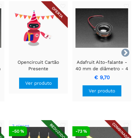
OFERTA

e
Opencircuit Cartão
Adafruit Alto-falante -
m
Presente
40 mm de diâmetro - 4
Ohms - 5 Watts
€ 9,70
Ver produto
Ver produto
COMBINADO
DO
REDUZIDO
3 pieces
-50 %
-73 %