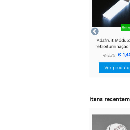
Em e

Adafruit Módul
retroiluminação
branco - Pequen
€ 1,4
€ 2,75
mm x 40 m
Ver produto
Itens recentem