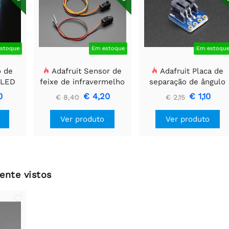
stoque
Em estoque
Em estoqu
o de
Adafruit Sensor de
Adafruit Placa de
 LED
feixe de infravermelho
separação de ângulo
o 12
com extremidades de
reto JST-PH 2 pinos
0
€ 4,20
€ 1,10
€ 8,40
€ 2,15
m
cabeçalho de fio
SMT
premium - LEDs de 5
Ver produto
Ver produto
mm
ente vistos