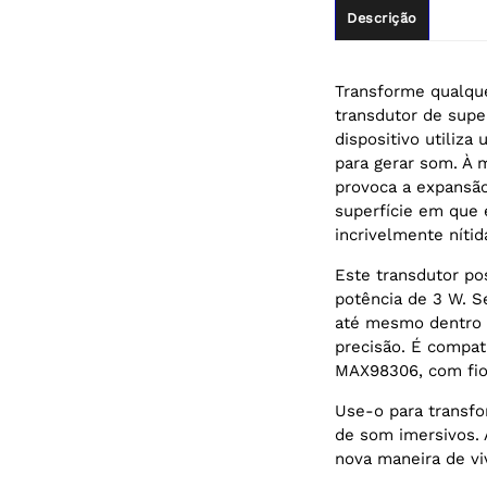
Descrição
Transforme qualqu
transdutor de super
dispositivo utiliz
para gerar som. À m
provoca a expansão
superfície em que 
incrivelmente níti
Este transdutor po
potência de 3 W. S
até mesmo dentro 
precisão. É compat
MAX98306, com fios 
Use-o para transfo
de som imersivos. 
nova maneira de vi