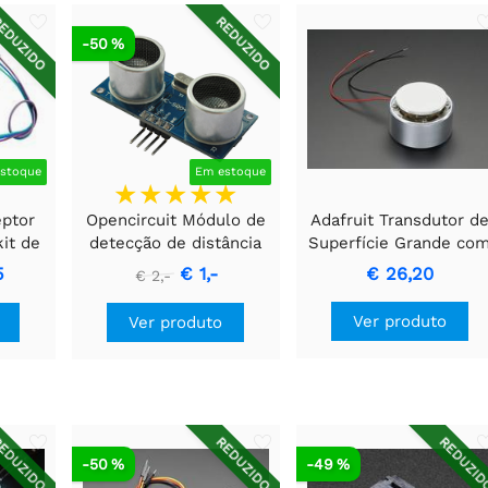
EDUZIDO
REDUZIDO
-50 %
stoque
Em estoque
eptor
Opencircuit Módulo de
Adafruit Transdutor d
it de
detecção de distância
Superfície Grande co
to
ultrassônica HC-SR04
Fios - 4 Ohm 5 Watt
5
€ 1,-
€ 26,20
€ 2,-
Ver produto
Ver produto
EDUZIDO
REDUZIDO
REDUZI
-50 %
-49 %