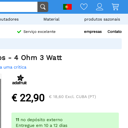
utadores
Material
produtos sazonais
empresas
Contato
Serviço excelente
os - 4 Ohm 3 Watt
a uma crítica
€ 22,90
€ 18,60
Excl. CUBA (PT)
11
no depósito externo
Entregue em 10 a 12 dias