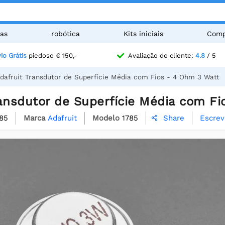
as
robótica
Kits iniciais
Comp
io Grátis
piedoso € 150,-
Avaliação do cliente:
4.8
/ 5
dafruit Transdutor de Superfície Média com Fios - 4 Ohm 3 Watt
ransdutor de Superfície Média com Fi
85
Marca
Adafruit
Modelo
1785
Escrev
Share
