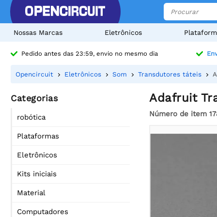
Nossas Marcas
Eletrônicos
Plataform
Pedido antes das 23:59, envio no mesmo dia
Env
Opencircuit
Eletrônicos
Som
Transdutores táteis
A
Adafruit T
Categorias
Número de item
17
robótica
Plataformas
Eletrônicos
Kits iniciais
Material
Computadores