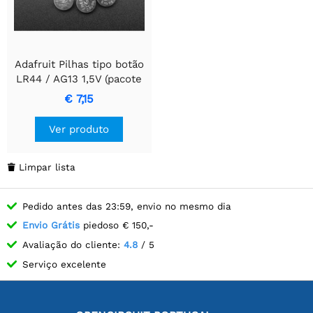
Adafruit Pilhas tipo botão
LR44 / AG13 1,5V (pacote
com 10)
€ 7,15
Ver produto
Limpar lista

Pedido antes das 23:59, envio no mesmo dia
Envio Grátis
piedoso € 150,-
Avaliação do cliente:
4.8
/ 5
Serviço excelente