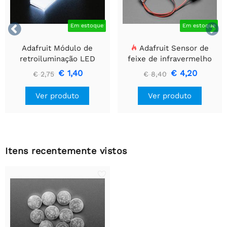


Em estoque
Em estoque
Adafruit Módulo de
Adafruit Sensor de
retroiluminação LED
feixe de infravermelho
branco - Pequeno 12 mm
com extremidades de
€ 1,40
€ 4,20
€ 2,75
€ 8,40
x 40 mm
cabeçalho de fio premium
- LEDs de 5 mm
Ver produto
Ver produto
Itens recentemente vistos