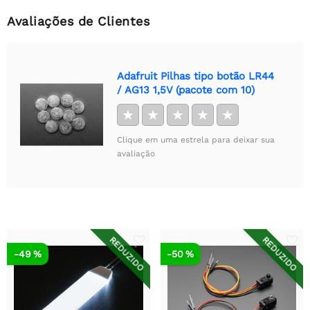
Avaliações de Clientes
Adafruit Pilhas tipo botão LR44
/ AG13 1,5V (pacote com 10)
★
★
★
★
★
Clique em uma estrela para deixar sua
avaliação
REDUZIDO
REDUZIDO
-49 %
-50 %