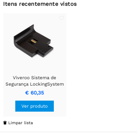
Itens recentemente vistos
Viveroo Sistema de
Segurança LockingSystem
para Todas as Gerações de
€ 60,35
iPad, Exceto iPad Mini
Ver produto
Limpar lista
