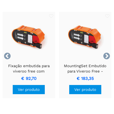


Fixação embutida para
MountingSet Embutido
viveroo free com
para Viveroo Free -
Conector USB-A e Fonte
Integração Perfeita com
€ 92,70
€ 183,35
de Energia de 12W
USB-A, Saída de 30W
Ver produto
Ver produto