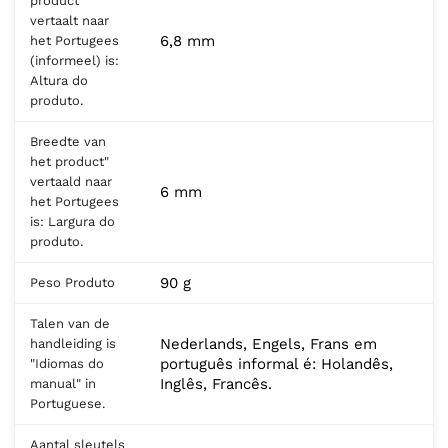
product
vertaalt naar
6,8 mm
het Portugees
(informeel) is:
Altura do
produto.
Breedte van
het product"
vertaald naar
6 mm
het Portugees
is: Largura do
produto.
90 g
Peso Produto
Talen van de
Nederlands, Engels, Frans em
handleiding is
português informal é: Holandês,
"Idiomas do
Inglês, Francês.
manual" in
Portuguese.
Aantal sleutels