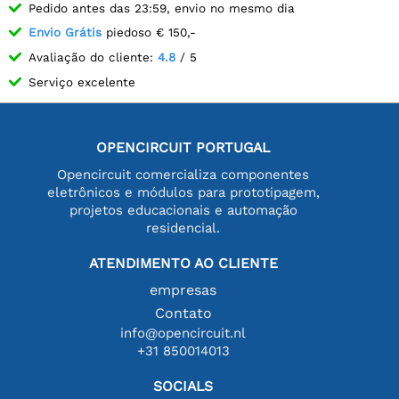
Pedido antes das 23:59, envio no mesmo dia
Envio Grátis
piedoso € 150,-
Avaliação do cliente:
4.8
/ 5
Serviço excelente
OPENCIRCUIT PORTUGAL
Opencircuit comercializa componentes
eletrônicos e módulos para prototipagem,
projetos educacionais e automação
residencial.
ATENDIMENTO AO CLIENTE
empresas
Contato
info@opencircuit.nl
+31 850014013
SOCIALS