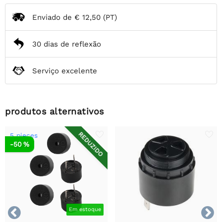
Enviado de
€ 12,50
(PT)
30 dias de reflexão
Serviço excelente
produtos alternativos
REDUZIDO
5 pieces
-50 %


Em estoque