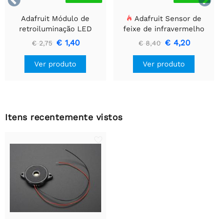
Adafruit Módulo de
Adafruit Sensor de
retroiluminação LED
feixe de infravermelho
branco - Pequeno 12 mm
com extremidades de
€ 1,40
€ 4,20
€ 2,75
€ 8,40
x 40 mm
cabeçalho de fio premium
- LEDs de 5 mm
Ver produto
Ver produto
Itens recentemente vistos