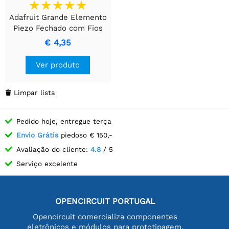
Adafruit Grande Elemento
Piezo Fechado com Fios
€ 4,35
Ver produto
Limpar lista

Pedido hoje, entregue terça
Envio Grátis
piedoso € 150,-
Avaliação do cliente:
4.8
/ 5
Serviço excelente
OPENCIRCUIT PORTUGAL
Opencircuit comercializa componentes
eletrônicos e módulos para prototipagem,