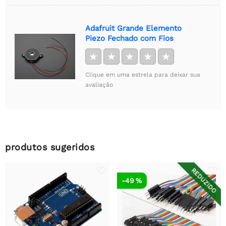
Adafruit Grande Elemento
Piezo Fechado com Fios
★
★
★
★
★
Clique em uma estrela para deixar sua
avaliação
produtos sugeridos
REDUZIDO
-49 %