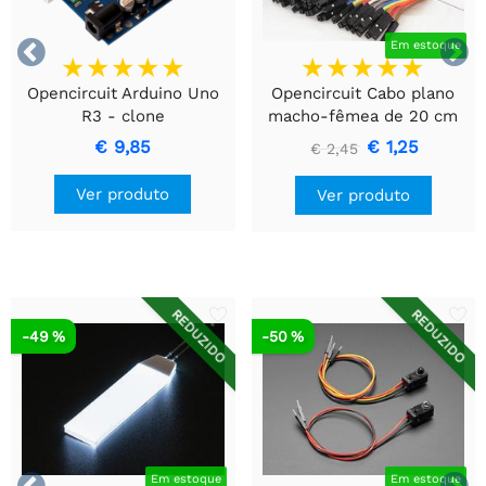


Em estoque
Opencircuit Arduino Uno
Opencircuit Cabo plano
R3 - clone
macho-fêmea de 20 cm
40 peças
€ 9,85
€ 1,25
€ 2,45
Ver produto
Ver produto
REDUZIDO
REDUZIDO
-49 %
-50 %


Em estoque
Em estoque