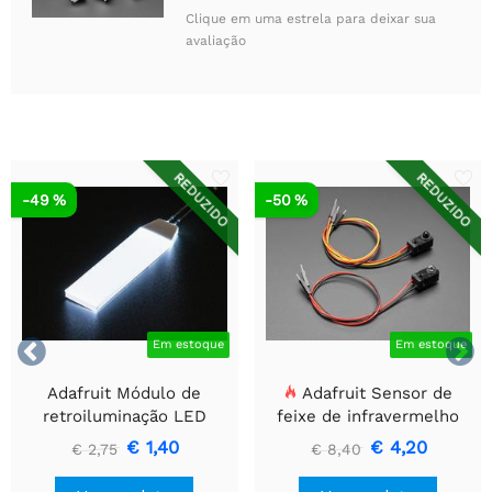
Clique em uma estrela para deixar sua
avaliação
REDUZIDO
REDUZIDO
-49 %
-50 %


Em estoque
Em estoque
Adafruit Módulo de
Adafruit Sensor de
retroiluminação LED
feixe de infravermelho
branco - Pequeno 12 mm
com extremidades de
€ 1,40
€ 4,20
€ 2,75
€ 8,40
x 40 mm
cabeçalho de fio premium
- LEDs de 5 mm