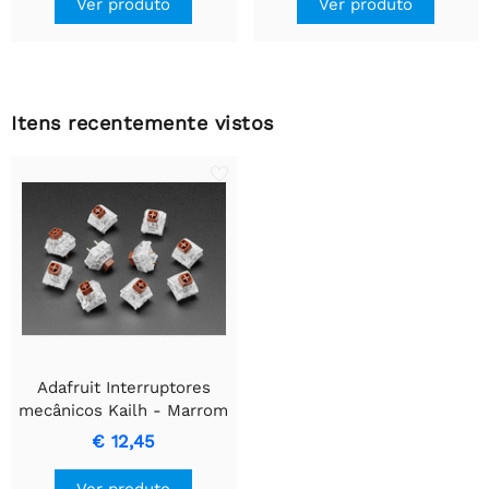
Ver produto
Ver produto
Itens recentemente vistos
Adafruit Interruptores
mecânicos Kailh - Marrom
tátil - Pacote com 10
€ 12,45
unidades
Ver produto