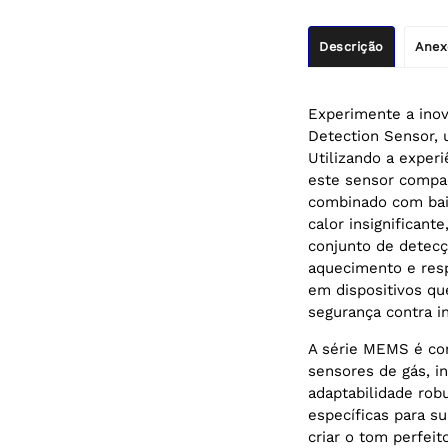
Descrição
Anex
Experimente a ino
Detection Sensor,
Utilizando a exper
este sensor compa
combinado com bai
calor insignificant
conjunto de detecç
aquecimento e resp
em dispositivos q
segurança contra i
A série MEMS é conh
sensores de gás, i
adaptabilidade rob
específicas para s
criar o tom perfei