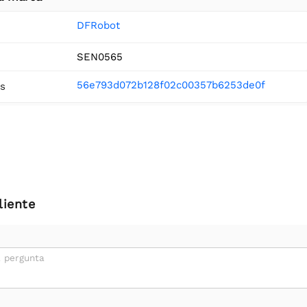
DFRobot
SEN0565
56e793d072b128f02c00357b6253de0f
s
liente
 pergunta