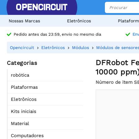
Nossas Marcas
Eletrônicos
Plataform
Pedido antes das 23:59, envio no mesmo dia
Env
Opencircuit
Eletrônicos
Módulos
Módulos de sensore
DFRobot Fe
Categorias
10000 ppm
robótica
Número de item
S
Plataformas
Eletrônicos
Kits iniciais
Material
Computadores