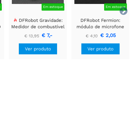
e
Em estoque
Em estoque

DFRobot Gravidade:
DFRobot Fermion:
0
Medidor de combustível
módulo de microfone
da bateria de lítio I2C
MEMS
€ 7,-
€ 2,05
€ 13,95
€ 4,10
3,7V
Ver produto
Ver produto