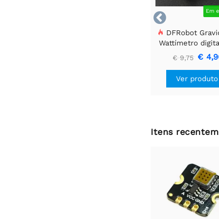
Em e

DFRobot Gravi
Wattímetro digita
€ 4,9
€ 9,75
Ver produto
Itens recentem