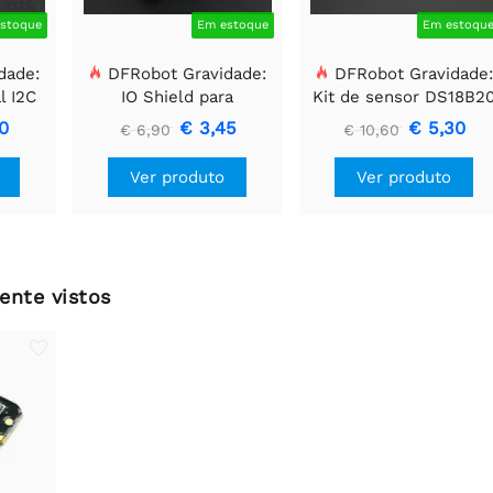
stoque
Em estoque
Em estoqu
dade:
DFRobot Gravidade:
DFRobot Gravidade:
l I2C
IO Shield para
Kit de sensor DS18B2
FireBeetle 2 (ESP32-
à prova d'água
0
€ 3,45
€ 5,30
€ 6,90
€ 10,60
E/M0)
Ver produto
Ver produto
ente vistos