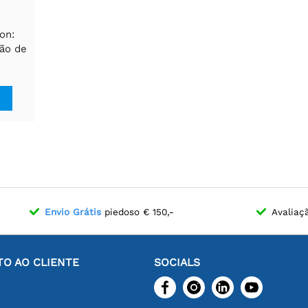
on:
ão de
 MEMS
 ppm)
Envio Grátis
piedoso € 150,-
Avaliaç
O AO CLIENTE
SOCIALS