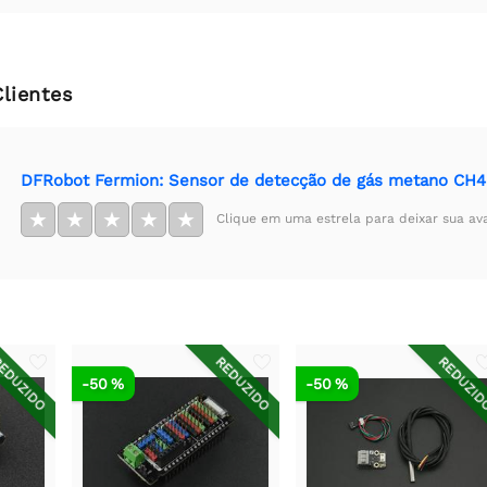
Clientes
DFRobot Fermion: Sensor de detecção de gás metano CH4
★
★
★
★
★
Clique em uma estrela para deixar sua av
EDUZIDO
REDUZIDO
REDUZI
-50 %
-50 %