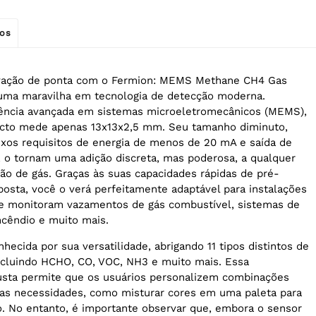
os
vação de ponta com o Fermion: MEMS Methane CH4 Gas
 uma maravilha em tecnologia de detecção moderna.
iência avançada em sistemas microeletromecânicos (MEMS),
cto mede apenas 13x13x2,5 mm. Seu tamanho diminuto,
xos requisitos de energia de menos de 20 mA e saída de
e, o tornam uma adição discreta, mas poderosa, a qualquer
ão de gás. Graças às suas capacidades rápidas de pré-
osta, você o verá perfeitamente adaptável para instalações
ue monitoram vazamentos de gás combustível, sistemas de
ncêndio e muito mais.
ecida por sua versatilidade, abrigando 11 tipos distintos de
ncluindo HCHO, CO, VOC, NH3 e muito mais. Essa
usta permite que os usuários personalizem combinações
uas necessidades, como misturar cores em uma paleta para
to. No entanto, é importante observar que, embora o sensor