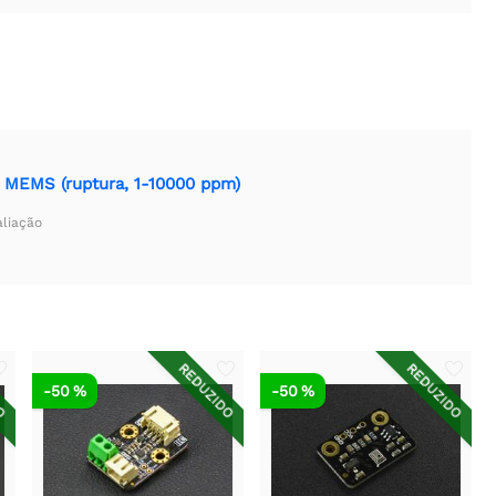
 MEMS (ruptura, 1-10000 ppm)
aliação
DO
REDUZIDO
REDUZIDO
-50 %
-50 %