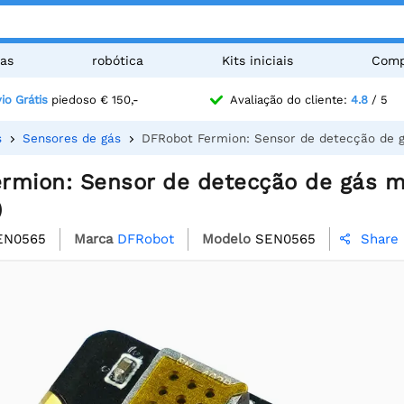
as
robótica
Kits iniciais
Comp
io Grátis
piedoso € 150,-
Avaliação do cliente:
4.8
/ 5
s
Sensores de gás
DFRobot Fermion: Sensor de detecção de 
rmion: Sensor de detecção de gás m
)
EN0565
Marca
DFRobot
Modelo
SEN0565
Share
