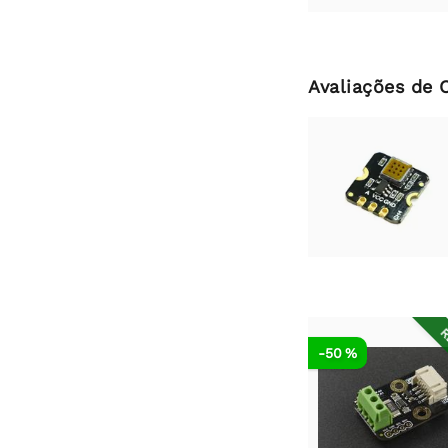
Avaliações de 
R
-50 %