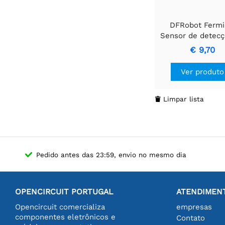
DFRobot Fermi
Sensor de detecç
gás metano CH4
€ 9,70
(ruptura, 1-10000
Ver produto
Limpar lista

Pedido antes das 23:59, envio no mesmo dia
OPENCIRCUIT PORTUGAL
ATENDIMENT
Opencircuit comercializa
empresas
componentes eletrônicos e
Contato