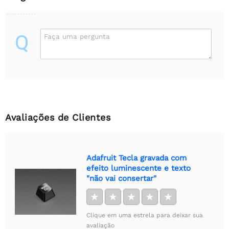
Q
Faça uma pergunta
Avaliações de Clientes
Adafruit Tecla gravada com
efeito luminescente e texto
"não vai consertar"
★
★
★
★
★
Clique em uma estrela para deixar sua
avaliação