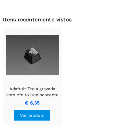
Itens recentemente vistos
Adafruit Tecla gravada
com efeito luminescente
e texto "não vai consertar"
€ 6,35
Ver produto