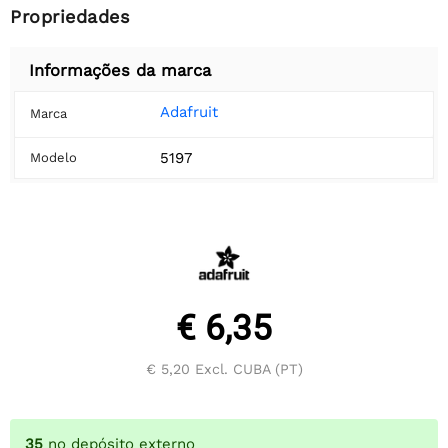
Propriedades
Informações da marca
Adafruit
Marca
5197
Modelo
€ 6,35
€ 5,20
Excl. CUBA (PT)
35
no depósito externo