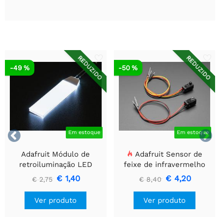
REDUZIDO
REDUZIDO
-49 %
-50 %


Em estoque
Em estoque
Adafruit Módulo de
Adafruit Sensor de
retroiluminação LED
feixe de infravermelho
branco - Pequeno 12 mm
com extremidades de
€ 1,40
€ 4,20
€ 2,75
€ 8,40
x 40 mm
cabeçalho de fio premium
- LEDs de 5 mm
Ver produto
Ver produto