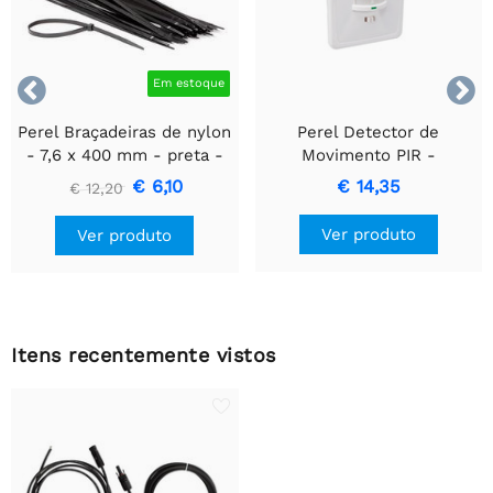


Em estoque
Perel Braçadeiras de nylon
Perel Detector de
- 7,6 x 400 mm - preta -
Movimento PIR -
100 unid.
Embutido com Detecção
€ 6,10
€ 14,35
€ 12,20
de Movimento e Design
Recessado
Ver produto
Ver produto
Itens recentemente vistos