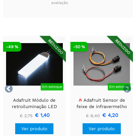
avaliação
REDUZIDO
REDUZIDO
-49 %
-50 %


Em estoque
Em estoque
Adafruit Módulo de
Adafruit Sensor de
retroiluminação LED
feixe de infravermelho
branco - Pequeno 12 mm
com extremidades de
€ 1,40
€ 4,20
€ 2,75
€ 8,40
x 40 mm
cabeçalho de fio premium
- LEDs de 5 mm
Ver produto
Ver produto