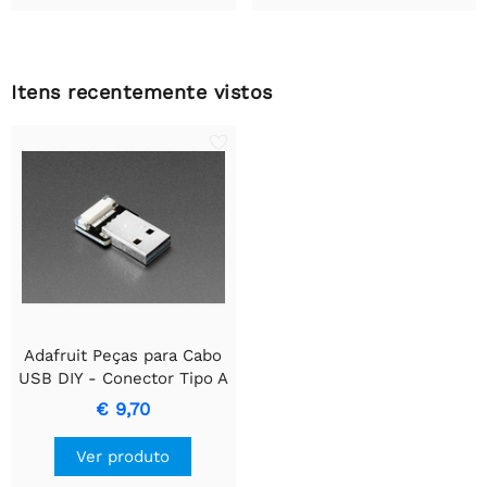
Itens recentemente vistos
Adafruit Peças para Cabo
USB DIY - Conector Tipo A
Reto
€ 9,70
Ver produto