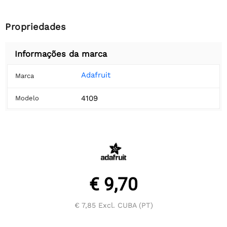
Propriedades
Informações da marca
Adafruit
Marca
4109
Modelo
€ 9,70
€ 7,85
Excl. CUBA (PT)