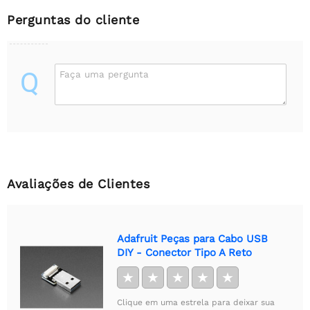
Perguntas do cliente
Q
Faça uma pergunta
Avaliações de Clientes
Adafruit Peças para Cabo USB
DIY - Conector Tipo A Reto
★
★
★
★
★
Clique em uma estrela para deixar sua