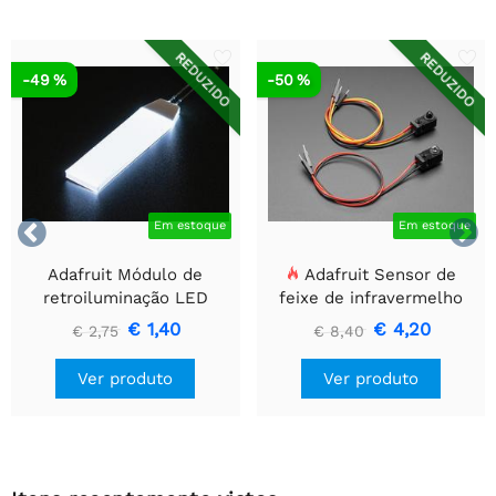
REDUZIDO
REDUZIDO
-49 %
-50 %


Em estoque
Em estoque
Adafruit Módulo de
Adafruit Sensor de
retroiluminação LED
feixe de infravermelho
branco - Pequeno 12 mm
com extremidades de
€ 1,40
€ 4,20
€ 2,75
€ 8,40
x 40 mm
cabeçalho de fio premium
- LEDs de 5 mm
Ver produto
Ver produto