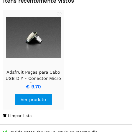
Itens recentemente vistos
Adafruit Peças para Cabo
USB DIY - Conector Micro
USB em Ângulo Reto
€ 9,70
Ver produto
Limpar lista

Pedido antes das 23:59, envio no mesmo dia