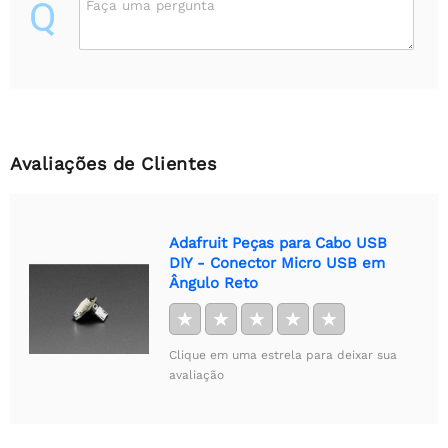
Q
Faça uma pergunta
Avaliações de Clientes
Adafruit Peças para Cabo USB
DIY - Conector Micro USB em
Ângulo Reto
★
★
★
★
★
Clique em uma estrela para deixar sua
avaliação