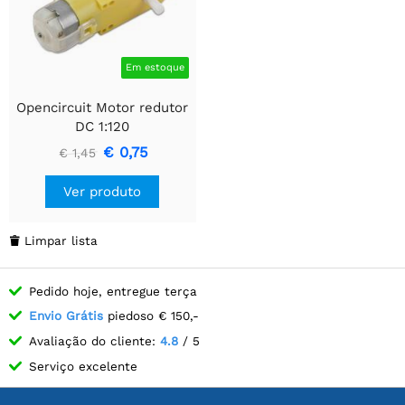
Em estoque
Opencircuit Motor redutor
DC 1:120
€ 0,75
€ 1,45
Ver produto
Limpar lista

Pedido hoje, entregue terça
Envio Grátis
piedoso € 150,-
Avaliação do cliente:
4.8
/ 5
Serviço excelente