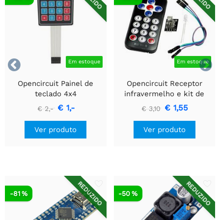


Em estoque
Em estoque
Opencircuit Painel de
Opencircuit Receptor
teclado 4x4
infravermelho e kit de
controle remoto
€ 1,-
€ 1,55
€ 2,-
€ 3,10
Ver produto
Ver produto
REDUZIDO
REDUZIDO
-81 %
-50 %