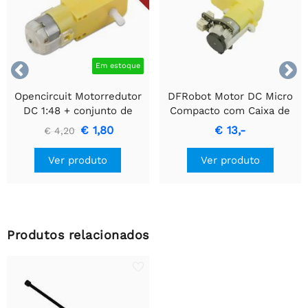


Em estoque
Opencircuit Motorredutor
DFRobot Motor DC Micro
DC 1:48 + conjunto de
Compacto com Caixa de
rodas
Engrenagens 120:1 e
€ 1,80
€ 13,-
€ 4,20
Encoder
Ver produto
Ver produto
Produtos relacionados