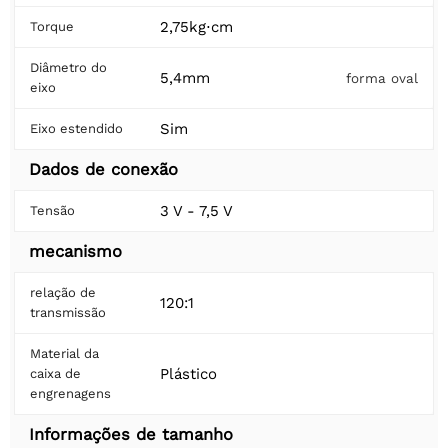
2,75kg⋅cm
Torque
Diâmetro do
5,4mm
forma oval
eixo
Sim
Eixo estendido
Dados de conexão
3 V - 7,5 V
Tensão
mecanismo
relação de
120:1
transmissão
Material da
Plástico
caixa de
engrenagens
Informações de tamanho