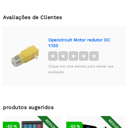
Avaliações de Clientes
Opencircuit Motor redutor DC
1:120
★
★
★
★
★
Clique em uma estrela para deixar sua
avaliação
produtos sugeridos
REDUZIDO
REDUZIDO
-50 %
-50 %