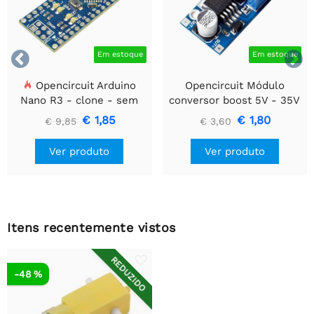


Em estoque
Em estoque
Opencircuit Arduino
Opencircuit Módulo
Nano R3 - clone - sem
conversor boost 5V - 35V
cabeçalhos
XL6009
€ 1,85
€ 1,80
€ 9,85
€ 3,60
Ver produto
Ver produto
Itens recentemente vistos
REDUZIDO
-48 %