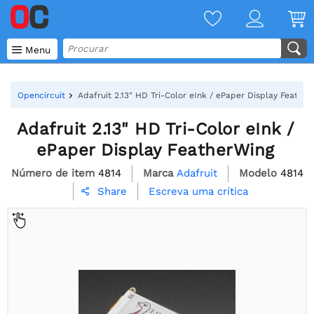

Menu
Opencircuit
Adafruit 2.13" HD Tri-Color eInk / ePaper Display Feathe
Adafruit 2.13" HD Tri-Color eInk /
ePaper Display FeatherWing
Número de item
4814
Marca
Adafruit
Modelo
4814
Escreva uma crítica
Share
