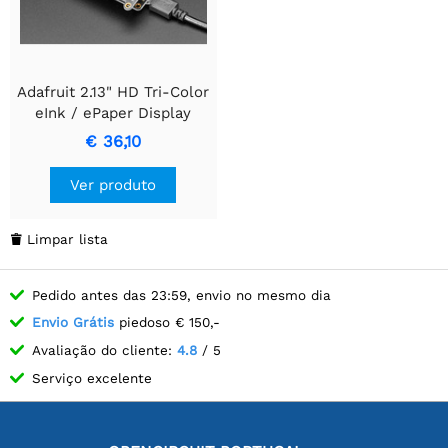
Adafruit 2.13" HD Tri-Color
eInk / ePaper Display
FeatherWing
€ 36,10
Ver produto
Limpar lista

Pedido antes das 23:59, envio no mesmo dia
Envio Grátis
piedoso € 150,-
Avaliação do cliente:
4.8
/ 5
Serviço excelente