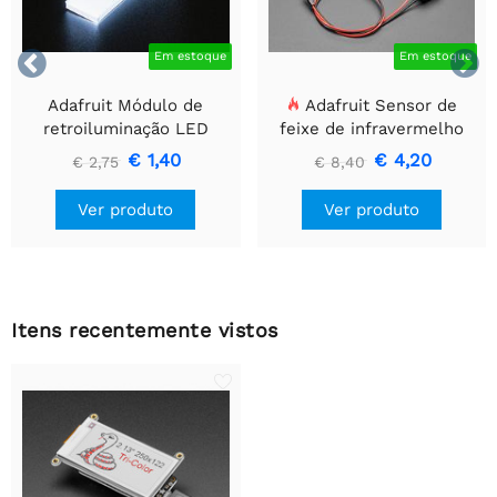


Em estoque
Em estoque
Adafruit Módulo de
Adafruit Sensor de
retroiluminação LED
feixe de infravermelho
branco - Pequeno 12 mm
com extremidades de
€ 1,40
€ 4,20
€ 2,75
€ 8,40
x 40 mm
cabeçalho de fio premium
- LEDs de 5 mm
Ver produto
Ver produto
Itens recentemente vistos