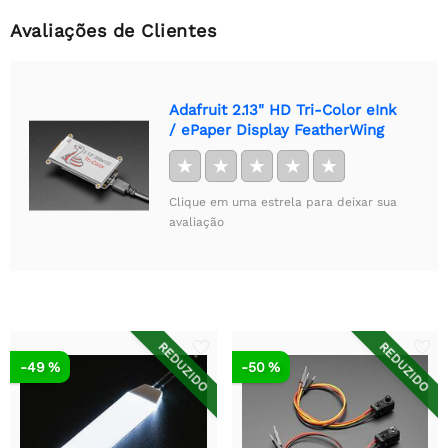
Avaliações de Clientes
Adafruit 2.13" HD Tri-Color eInk
/ ePaper Display FeatherWing
★
★
★
★
★
Clique em uma estrela para deixar sua
avaliação
REDUZIDO
REDUZIDO
-49 %
-50 %