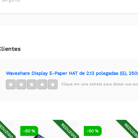
 pergunta
Clientes
Waveshare Display E-Paper HAT de 2.13 polegadas (G), 250
★
★
★
★
★
Clique em uma estrela para deixar sua av
EDUZIDO
REDUZIDO
REDUZI
-50 %
-50 %