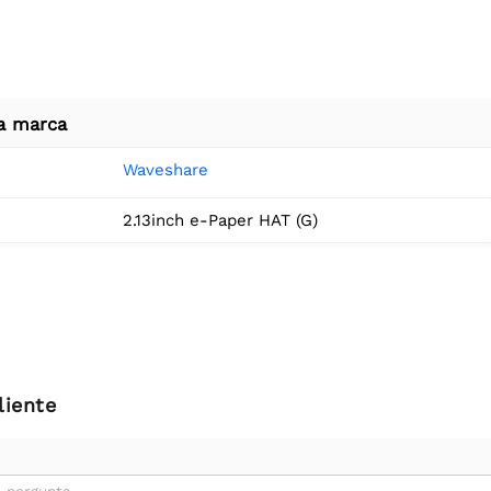
a marca
Waveshare
2.13inch e-Paper HAT (G)
liente