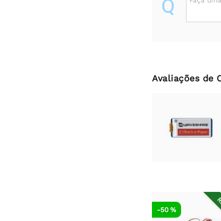
Q
Faça uma
Avaliações de 
R
-50 %