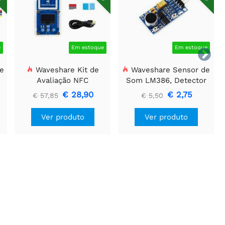
e
Em estoque
Em estoque

e
Waveshare Kit de
Waveshare Sensor de
Avaliação NFC
Som LM386, Detector
s
ST25R3911B, Leitor NFC
de Som, Compatível
€ 28,90
€ 2,75
€ 57,85
€ 5,50
+ Cartão TF + Cabo USB
com Arduino
Ver produto
Ver produto