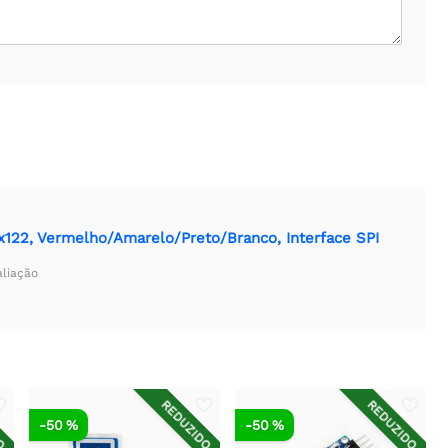
x122, Vermelho/Amarelo/Preto/Branco, Interface SPI
aliação
DO
REDUZIDO
REDUZIDO
-50 %
-50 %