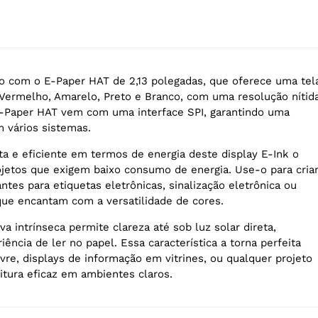
o com o E-Paper HAT de 2,13 polegadas, que oferece uma tel
 Vermelho, Amarelo, Preto e Branco, com uma resolução nítid
E-Paper HAT vem com uma interface SPI, garantindo uma
m vários sistemas.
a e eficiente em termos de energia deste display E-Ink o
rojetos que exigem baixo consumo de energia. Use-o para cria
ntes para etiquetas eletrônicas, sinalização eletrônica ou
que encantam com a versatilidade de cores.
iva intrínseca permite clareza até sob luz solar direta,
ência de ler no papel. Essa característica a torna perfeita
vre, displays de informação em vitrines, ou qualquer projeto
tura eficaz em ambientes claros.