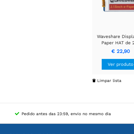
Waveshare Displ
Paper HAT de 2
polegadas (G), 25
€ 22,90
Vermelho/Amarelo
Interface SP
Ver produto
Limpar lista

Pedido antes das 23:59, envio no mesmo dia