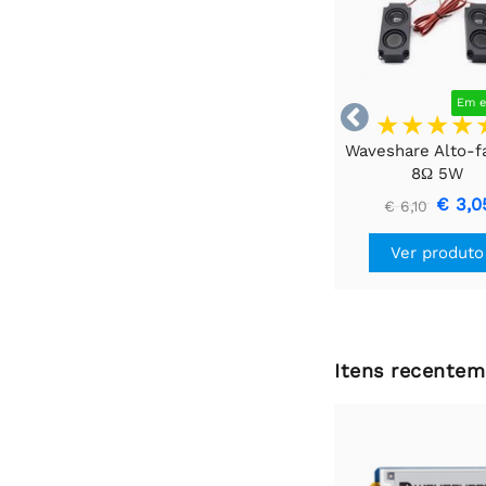
Em e

Waveshare Alto-f
8Ω 5W
€ 3,0
€ 6,10
Ver produto
Itens recentem