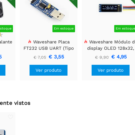
stoque
Em estoque
Em estoqu
alante
Waveshare Placa
Waveshare Módulo d
FT232 USB UART (Tipo
display OLED 128x32,
A), Módulo de
General 0.91 polegada
5
€ 3,55
€ 4,95
€ 7,05
€ 9,90
Comunicação USB Para
TTL (UART)
Ver produto
Ver produto
ente vistos