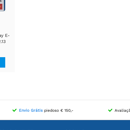
ay E-
.13
0x122,
/Preto/Branco,
I
Envio Grátis
piedoso € 150,-
Avaliaç