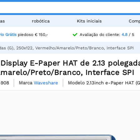
as
robótica
Kits iniciais
Comp
io Grátis
piedoso € 150,-
Avaliação do cliente:
4.8
/ 5
das (G), 250x122, Vermelho/Amarelo/Preto/Branco, Interface SPI
isplay E-Paper HAT de 2.13 polegada
marelo/Preto/Branco, Interface SPI
4908
Marca
Waveshare
Modelo
2.13inch e-Paper HAT (G