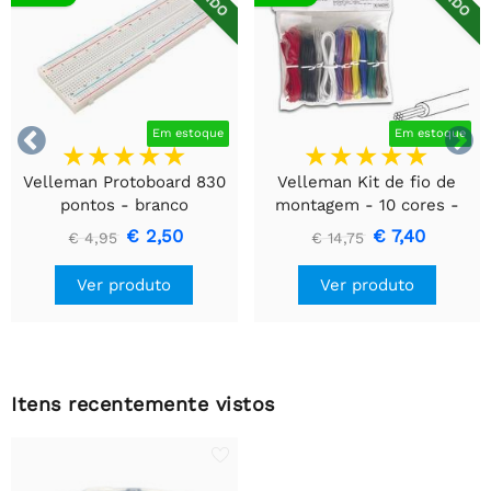


Em estoque
Em estoque
Velleman Protoboard 830
Velleman Kit de fio de
pontos - branco
montagem - 10 cores -
60m - multicore
€ 2,50
€ 7,40
€ 4,95
€ 14,75
Ver produto
Ver produto
Itens recentemente vistos