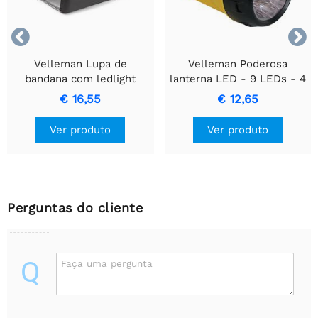


Velleman Lupa de
Velleman Poderosa
bandana com ledlight
lanterna LED - 9 LEDs - 4
pilhas AA
€ 16,55
€ 12,65
Ver produto
Ver produto
Perguntas do cliente
Q
Faça uma pergunta