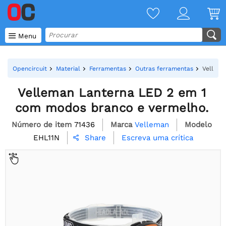

Menu
Opencircuit
Material
Ferramentas
Outras ferramentas
Vellema
Velleman Lanterna LED 2 em 1
com modos branco e vermelho.
Número de item
71436
Marca
Velleman
Modelo
EHL11N
Escreva uma crítica
Share
