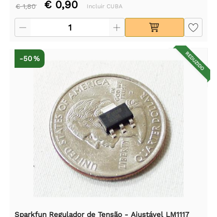
€ 0,90
€ 1,80
Incluir CUBA
REDUZIDO
-50 %
Sparkfun Regulador de Tensão - Ajustável LM1117