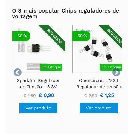
O 3 mais popular Chips reguladores de
voltagem
REDUZIDO
REDUZIDO
5 pieces
-50 %
-50 %
Em estoque
Em estoque


Sparkfun Regulador
Opencircuit L7824
de Tensão - 3,3V
Regulador de tensão
24V 750mA - 5 peças
€ 0,90
€ 1,25
€ 1,80
€ 2,50
Ver produto
Ver produto