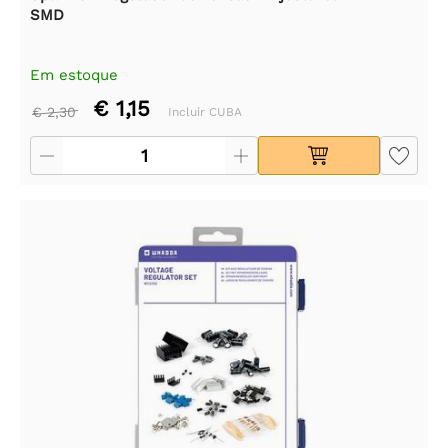
SMD
Em estoque
€ 1,15
€ 2,30
Incluir CUBA