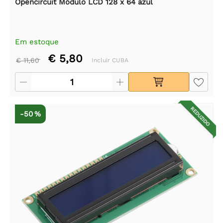
Opencircuit Módulo LCD 128 x 64 azul
Em estoque
€ 5,80
€ 11,60
Incluir CUBA
REDUZIDO
-50 %