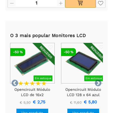
O 3 mais popular Monitores LCD
REDUZIDO
REDUZIDO
-50 %
-50 %
Em estoque
Em estoque


Opencircuit Módulo
Opencircuit Módulo
LCD de 16x2
LCD 128 x 64 azul
caracteres azul 3,3V
€ 2,75
€ 5,80
€ 5,50
€ 11,60
Ver produto
Ver produto