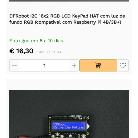
DFRobot I2C 16x2 RGB LCD KeyPad HAT com luz de
fundo RGB (compatível com Raspberry Pi 4B/3B+)
Entregue em 5 a 10 dias
€ 16,30
Incluir CUBA