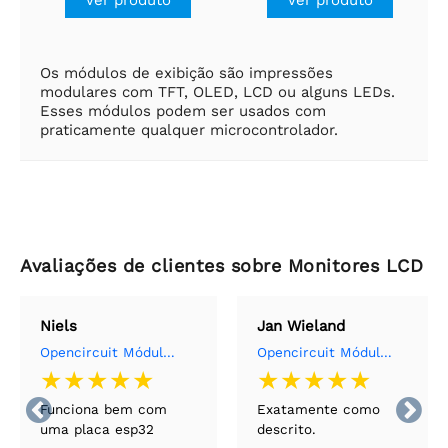
Os módulos de exibição são impressões
modulares com TFT, OLED, LCD ou alguns LEDs.
Esses módulos podem ser usados com
praticamente qualquer microcontrolador.
Avaliações de clientes sobre Monitores LCD
Niels
Jan Wieland
Opencircuit Módulo LCD de 16x2 caracteres azul 3,3V
Opencircuit Módulo de interface LCD I2C


Funciona bem com
Exatamente como
uma placa esp32
descrito.