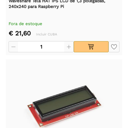
Waveshare Tela HAT IPS LCD de 1,3 polegadas,
240x240 para Raspberry Pi
Fora de estoque
€ 21,60
Incluir CUBA