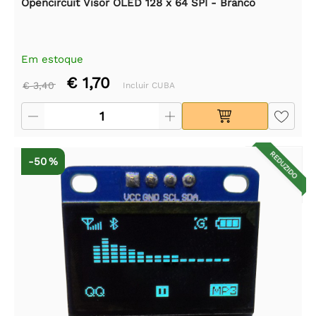
Opencircuit Visor OLED 128 x 64 SPI - Branco
Em estoque
€ 1,70
€ 3,40
Incluir CUBA
REDUZIDO
-50 %