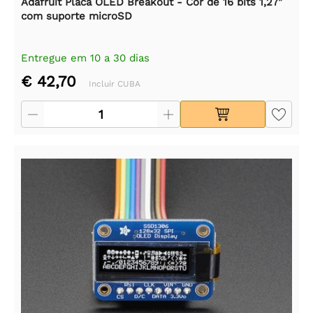
Adafruit Placa OLED Breakout - Cor de 16 bits 1,27"
com suporte microSD
Entregue em 10 a 30 dias
€ 42,70
Incluir CUBA