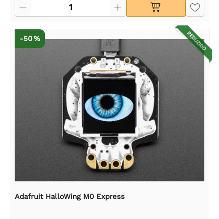
REDUZIDO
-50 %
Adafruit HalloWing M0 Express