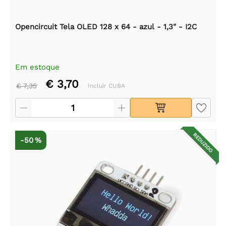
Opencircuit Tela OLED 128 x 64 - azul - 1,3" - I2C
Em estoque
€ 3,70
€ 7,35
Incluir CUBA
REDUZIDO
-50 %