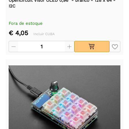
Opencircuit Visor OLED 0,96" - branco - 128 x 64 -
I2C
Fora de estoque
€ 4,05
Incluir CUBA