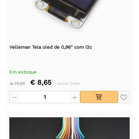
Velleman Tela oled de 0,96" com i2c
Em estoque
€ 8,65
€ 17,30
Incluir CUBA