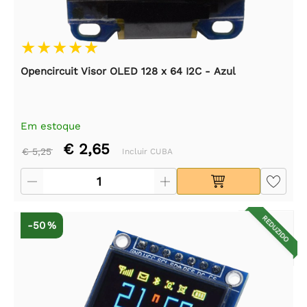
Opencircuit Visor OLED 128 x 64 I2C - Azul
Em estoque
€ 2,65
€ 5,25
Incluir CUBA
REDUZIDO
-50 %