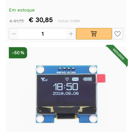
Em estoque
€ 30,85
€ 61,75
Incluir CUBA
REDUZIDO
-50 %