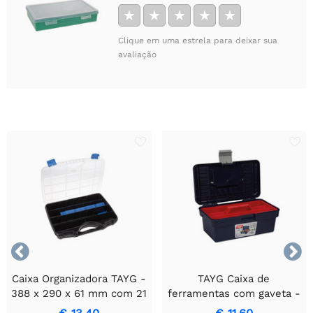
★
★
★
★
★
Clique em uma estrela para deixar sua
avaliação


Caixa Organizadora TAYG -
TAYG Caixa de
388 x 290 x 61 mm com 21
ferramentas com gaveta -
Compartimentos
Solução de