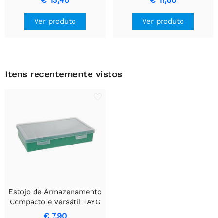
€ 13,40
€ 11,60
Removíveis
armazenamento compacta
e durável
Ver produto
Ver produto
Itens recentemente vistos
Estojo de Armazenamento
Compacto e Versátil TAYG
€ 7,90