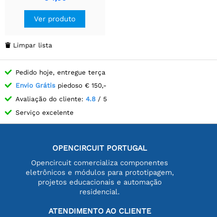
Ver produto
Limpar lista

Pedido hoje, entregue terça
Envio Grátis
piedoso € 150,-
Avaliação do cliente:
4.8
/ 5
Serviço excelente
OPENCIRCUIT PORTUGAL
Opencircuit comercializa componentes
eletrônicos e módulos para prototipagem,
projetos educacionais e automação
residencial.
ATENDIMENTO AO CLIENTE