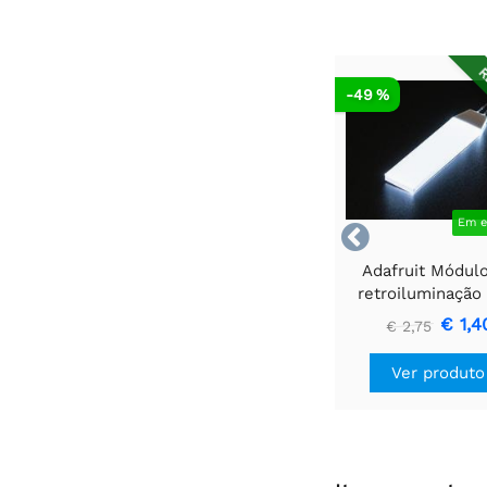
R
-49 %
Em e

Adafruit Módul
retroiluminação
branco - Pequen
€ 1,4
€ 2,75
mm x 40 m
Ver produto