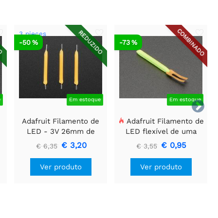
COMBINADO
DO
REDUZIDO
3 pieces
-50 %
-73 %
e
Em estoque
Em estoque

Adafruit Filamento de
Adafruit Filamento de
LED - 3V 26mm de
LED flexível de uma
comprimento - Branco
ponta só - 3V 25mm de
€ 3,20
€ 0,95
€ 6,35
€ 3,55
Quente (Pacote com 3)
comprimento - Verde
Ver produto
Ver produto