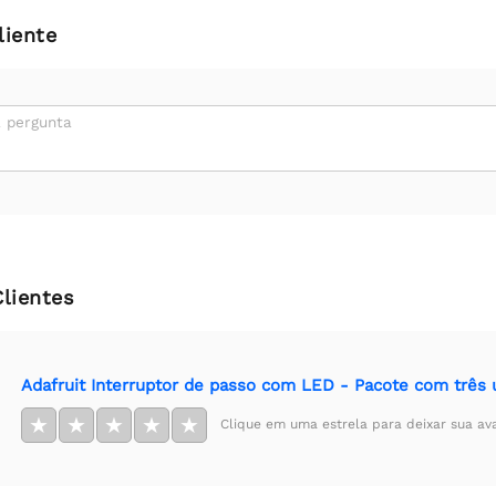
liente
 pergunta
Clientes
Adafruit Interruptor de passo com LED - Pacote com trê
★
★
★
★
★
Clique em uma estrela para deixar sua av