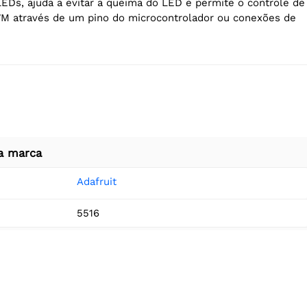
EDs, ajuda a evitar a queima do LED e permite o controle de
WM através de um pino do microcontrolador ou conexões de
a marca
Adafruit
5516