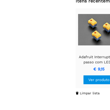
Itens recentem
Adafruit Interrup
passo com LE
Pacote com tr
€ 9,15
unidades, amarel
LED vermelh
Ver produto
Limpar lista
