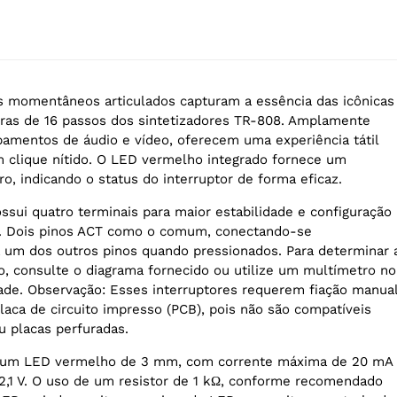
s momentâneos articulados capturam a essência das icônicas
ras de 16 passos dos sintetizadores TR-808. Amplamente
pamentos de áudio e vídeo, oferecem uma experiência tátil
m clique nítido. O LED vermelho integrado fornece um
ro, indicando o status do interruptor de forma eficaz.
ssui quatro terminais para maior estabilidade e configuração
 Dois pinos ACT como o comum, conectando-se
 um dos outros pinos quando pressionados. Para determinar 
o, consulte o diagrama fornecido ou utilize um multímetro no
de. Observação: Esses interruptores requerem fiação manua
laca de circuito impresso (PCB), pois não são compatíveis
 placas perfuradas.
 um LED vermelho de 3 mm, com corrente máxima de 20 mA
 2,1 V. O uso de um resistor de 1 kΩ, conforme recomendado