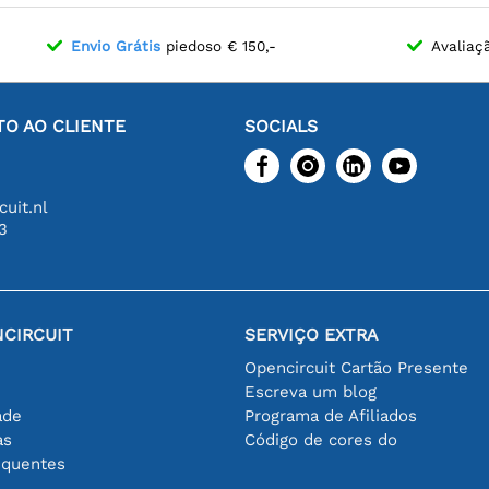
Envio Grátis
piedoso € 150,-
Avaliaç
O AO CLIENTE
SOCIALS
uit.nl
3
CIRCUIT
SERVIÇO EXTRA
Opencircuit Cartão Presente
Escreva um blog
ade
Programa de Afiliados
as
Código de cores do
equentes