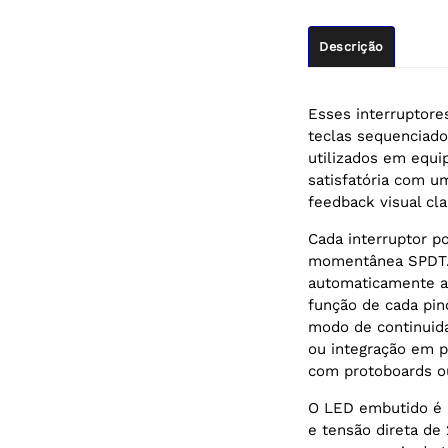
Descrição
Esses interruptore
teclas sequenciado
utilizados em equi
satisfatória com u
feedback visual cla
Cada interruptor po
momentânea SPDT.
automaticamente a
função de cada pin
modo de continuida
ou integração em p
com protoboards ou
O LED embutido é
e tensão direta de