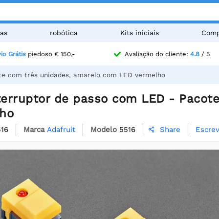
as
robótica
Kits iniciais
Comp
io Grátis
piedoso € 150,-
Avaliação do cliente:
4.8
/ 5
ote com três unidades, amarelo com LED vermelho
nterruptor de passo com LED - Pacot
ho
516
Marca
Adafruit
Modelo
5516
Escrev
Share
