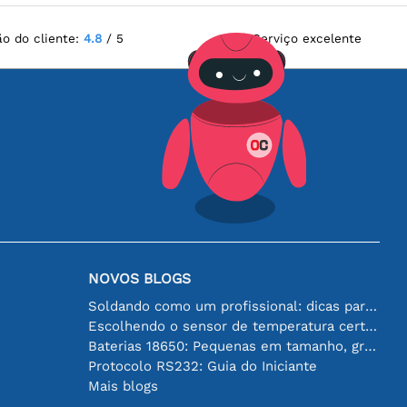
ão do cliente:
4.8
/ 5
Serviço excelente
NOVOS BLOGS
Soldando como um profissional: dicas para conexões eletrônicas perfeitas
Escolhendo o sensor de temperatura certo [youtube]
Baterias 18650: Pequenas em tamanho, grandes em desempenho
Protocolo RS232: Guia do Iniciante
Mais blogs