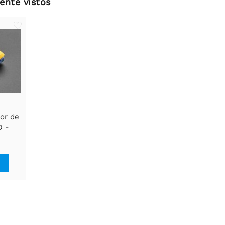
ente vistos
tor de
D -
ês
o com
o