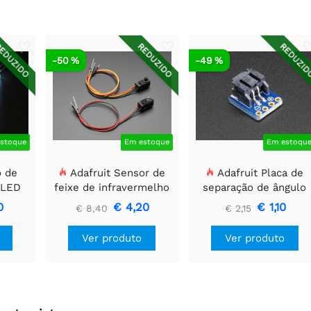
EDUZIDO
REDUZIDO
REDUZI
-50 %
-49 %
stoque
Em estoque
Em estoqu
o de
Adafruit Sensor de
Adafruit Placa de
 LED
feixe de infravermelho
separação de ângulo
o 12
com extremidades de
reto JST-PH 2 pinos
0
€ 4,20
€ 1,10
€ 8,40
€ 2,15
m
cabeçalho de fio
SMT
premium - LEDs de 5
Ver produto
Ver produto
mm