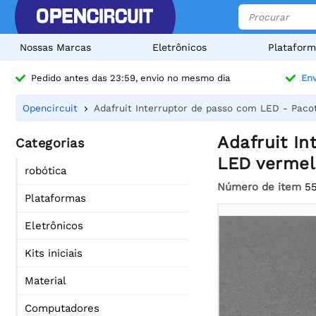
Nossas Marcas
Eletrônicos
Plataform
Pedido antes das 23:59, envio no mesmo dia
Env
Opencircuit
Adafruit Interruptor de passo com LED - Pac
Adafruit I
Categorias
LED vermel
robótica
Número de item
5
Plataformas
Eletrônicos
Kits iniciais
Material
Computadores