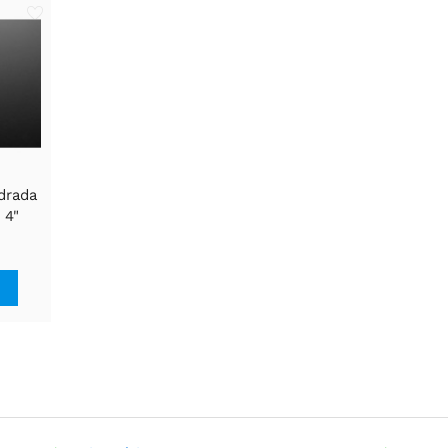
drada
 4"
ela
que