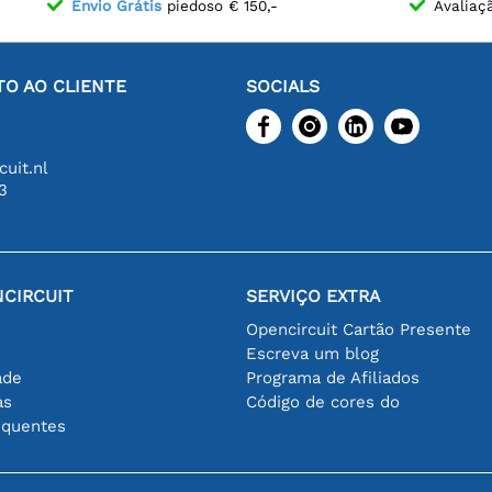
Envio Grátis
piedoso € 150,-
Avaliaç
O AO CLIENTE
SOCIALS
uit.nl
3
CIRCUIT
SERVIÇO EXTRA
Opencircuit Cartão Presente
Escreva um blog
ade
Programa de Afiliados
as
Código de cores do
equentes