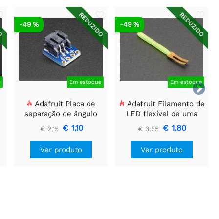
DO
REDUZIDO
REDUZIDO
-49 %
-49 %
e
Em estoque
Em estoque

Adafruit Placa de
Adafruit Filamento de
separação de ângulo
LED flexível de uma
o
reto JST-PH 2 pinos
ponta só - 3V 25mm de
€ 1,10
€ 1,80
€ 2,15
€ 3,55
)
SMT
comprimento - Verde
Ver produto
Ver produto