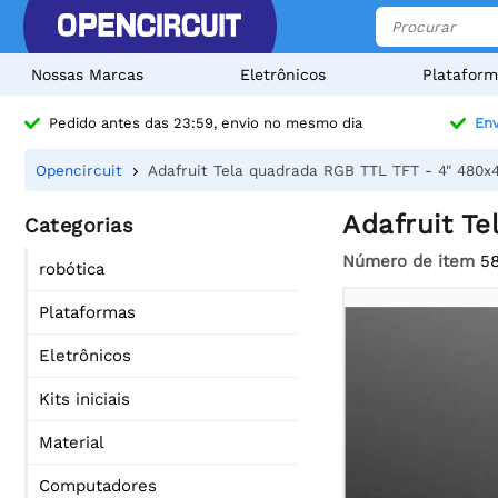
Nossas Marcas
Eletrônicos
Plataform
Pedido antes das 23:59, envio no mesmo dia
Env
Opencircuit
Adafruit Tela quadrada RGB TTL TFT - 4" 480x
Adafruit T
Categorias
Número de item
5
robótica
Plataformas
Eletrônicos
Kits iniciais
Material
Computadores