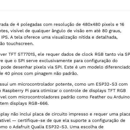
rada de 4 polegadas com resolução de 480x480 pixels e 16
ntes, visível de qualquer ângulo de visão em até 80 graus,
 IPS. A tela oferece uma visualização nítida e detalhada,
ão touchscreen.
ver TFT ST7701S, ele requer dados de clock RGB tanto via SP
e que o SPI serve exclusivamente para configuração do
o pode desenhar pixels via SPI. Este é um modelo diferenciad
e 40 pinos com pinagem não padrão.
ossui um microcontrolador potente, como um ESP32-S3 com
Raspberry Pi para otimizar o controle de displays TFT RGB
ível com microcontroladores padrão como Feather ou Arduino
tem displays RGB-666.
play não inclui placa de circuito impresso e requer uma plac
tível — certifique-se de que ela suporte a configuração de
como o Adafruit Qualia ESP32-S3. Uma escolha de