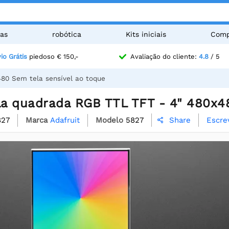
as
robótica
Kits iniciais
Comp
io Grátis
piedoso € 150,-
Avaliação do cliente:
4.8
/ 5
480 Sem tela sensível ao toque
ela quadrada RGB TTL TFT - 4" 480x4
827
Marca
Adafruit
Modelo
5827
Escre
Share
