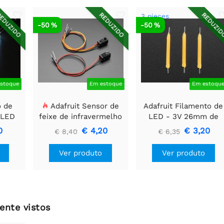
EDUZIDO
REDUZIDO
REDUZI
3 pieces
-50 %
-50 %
stoque
Em estoque
Em estoqu
o de
Adafruit Sensor de
Adafruit Filamento de
 LED
feixe de infravermelho
LED - 3V 26mm de
o 12
com extremidades de
comprimento - Branc
0
€ 4,20
€ 3,20
€ 8,40
€ 6,35
m
cabeçalho de fio
Quente (Pacote com 3
premium - LEDs de 5
Ver produto
Ver produto
mm
ente vistos