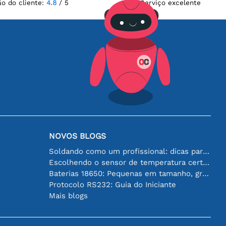
ão do cliente:
4.8
/ 5
Serviço excelente
NOVOS BLOGS
Soldando como um profissional: dicas para conexões eletrônicas perfeitas
Escolhendo o sensor de temperatura certo [youtube]
Baterias 18650: Pequenas em tamanho, grandes em desempenho
Protocolo RS232: Guia do Iniciante
Mais blogs