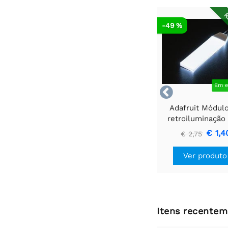
R
-49 %
Em e

Adafruit Módul
retroiluminação
branco - Pequen
€ 1,4
€ 2,75
mm x 40 m
Ver produto
Itens recentem