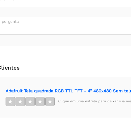
 pergunta
Clientes
Adafruit Tela quadrada RGB TTL TFT - 4" 480x480 Sem tela
★
★
★
★
★
Clique em uma estrela para deixar sua av