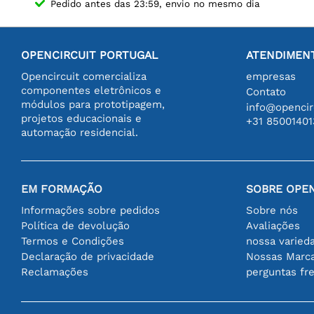
Pedido antes das 23:59, envio no mesmo dia
OPENCIRCUIT PORTUGAL
ATENDIMENT
Opencircuit comercializa
empresas
componentes eletrônicos e
Contato
módulos para prototipagem,
info@opencirc
projetos educacionais e
+31 85001401
automação residencial.
EM FORMAÇÃO
SOBRE OPEN
Informações sobre pedidos
Sobre nós
Política de devolução
Avaliações
Termos e Condições
nossa varied
Declaração de privacidade
Nossas Marc
Reclamações
perguntas fr