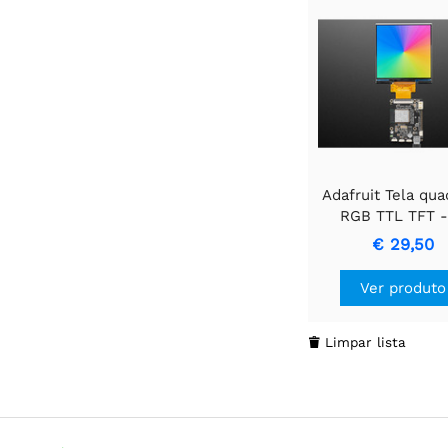
Adafruit Tela qua
RGB TTL TFT -
480x480 Sem t
€ 29,50
sensível ao to
Ver produto
Limpar lista
