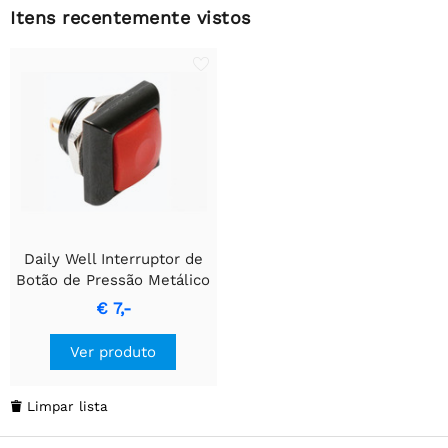
Itens recentemente vistos
Daily Well Interruptor de
Botão de Pressão Metálico
Quadrado com Tampa
€ 7,-
Vermelha - 1P SPST OFF-
(ON)
Ver produto
Limpar lista
