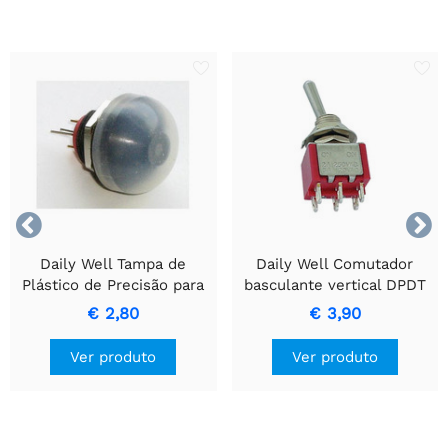


Daily Well Tampa de
Daily Well Comutador
Plástico de Precisão para
basculante vertical DPDT
Mini Interruptores de
ON-ON
€ 2,80
€ 3,90
Botão.
Ver produto
Ver produto