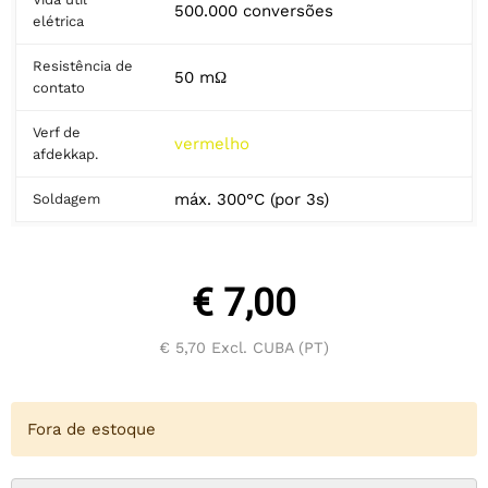
500.000 conversões
elétrica
Resistência de
50 mΩ
contato
Verf de
vermelho
afdekkap.
máx. 300°C (por 3s)
Soldagem
€ 7,00
€ 5,70
Excl. CUBA (PT)
Fora de estoque