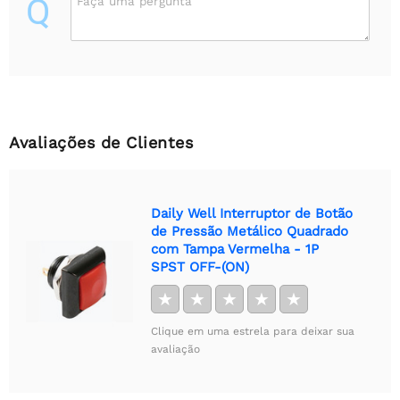
Q
Faça uma pergunta
Avaliações de Clientes
Daily Well Interruptor de Botão
de Pressão Metálico Quadrado
com Tampa Vermelha - 1P
SPST OFF-(ON)
★
★
★
★
★
Clique em uma estrela para deixar sua
avaliação