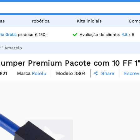
as
robótica
Kits iniciais
Comp
io Grátis
piedoso € 150,-
Avaliação do cliente:
4.8
/ 5
1" Amarelo
 Jumper Premium Pacote com 10 FF 1
821
Marca
Pololu
Modelo
3804
Escrev
Share
