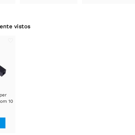
ente vistos
per
com 10
o