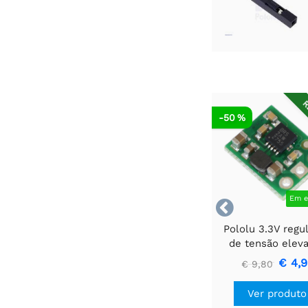
R
-50 %
Em e

Pololu 3.3V regu
de tensão elev
U1V10F3
€ 4,
€ 9,80
Ver produto