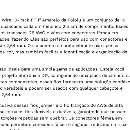
Wire 10-Pack FF 1" Amarelo da Pololu é um conjunto de 10
a qualidade, cada um medindo 2,5 cm de comprimento. Esses
e fios trançados 26 AWG e vêm com conectores fêmea em
des, fazendo Eles são perfeitos para uso com conectores e
de 2,54 mm. O isolamento amarelo vibrante não apenas
de cor, mas também facilita a identificação e organização de
são ideais para uma ampla gama de aplicações. Esteja você
projeto eletrônico DIY, configurando uma placa de circuito o
ntes componentes, esses fios fornecem uma solução confiáve
são versáteis e podem ser usados com qualquer cabeçote e
 2,54 mm.
clusiva desses fios jumper é o fio trançado 26 AWG de alta
so torna os fios flexíveis e duráveis, garantindo que possam
 torções repetidas sem quebrar. Os conectores fêmea em
des permitem conexões fáceis e seguras, reduzindo o risco