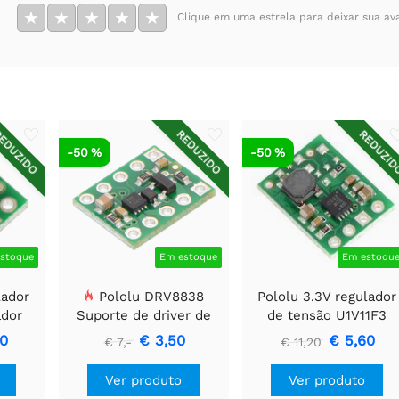
★
★
★
★
★
Clique em uma estrela para deixar sua av
EDUZIDO
REDUZIDO
REDUZI
-50 %
-50 %
stoque
Em estoque
Em estoqu
lador
Pololu DRV8838
Pololu 3.3V regulador
ador
Suporte de driver de
de tensão U1V11F3
motor CC escovado
90
€ 3,50
€ 5,60
€ 7,-
€ 11,20
simples
Ver produto
Ver produto