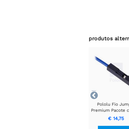
produtos alter

Pololu Fio Jum
Premium Pacote 
FF 12" Azul
€ 14,75