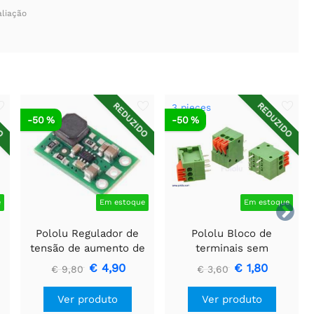
aliação
DO
REDUZIDO
REDUZIDO
3 pieces
-50 %
-50 %
e
Em estoque
Em estoque

Pololu Regulador de
Pololu Bloco de
tensão de aumento de
terminais sem
5V U3V16F5
parafusos: 3 pinos,
€ 4,90
€ 1,80
€ 9,80
€ 3,60
passo de 0,1″, entrada
lateral (pacote com 3)
Ver produto
Ver produto