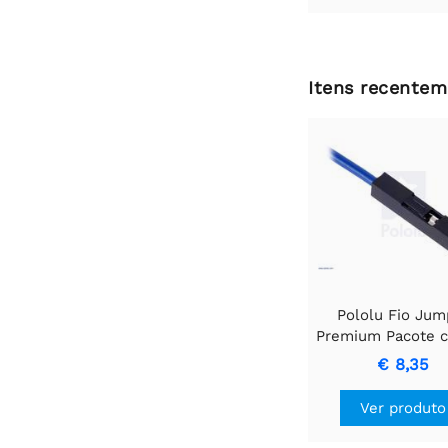
Itens recentem
Pololu Fio Jum
Premium Pacote 
FF 1" Amarel
€ 8,35
Ver produto