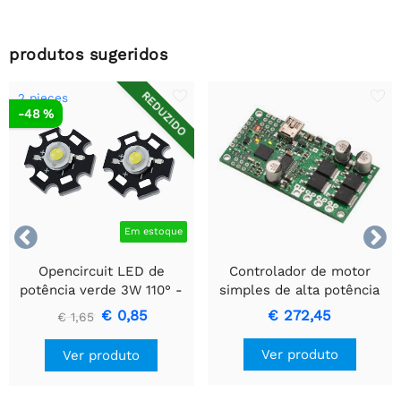
produtos sugeridos
REDUZIDO
2 pieces
-48 %


Em estoque
Opencircuit LED de
Controlador de motor
potência verde 3W 110° -
simples de alta potência
2 peças
Pololu 18v25
€ 0,85
€ 272,45
€ 1,65
Ver produto
Ver produto