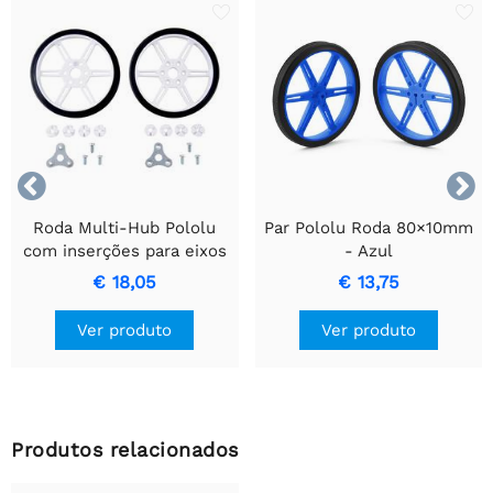


Roda Multi-Hub Pololu
Par Pololu Roda 80×10mm
com inserções para eixos
- Azul
de 3 mm e 4 mm - 80 ×
€ 18,05
€ 13,75
10 mm, branca, pacote
com 2
Ver produto
Ver produto
Produtos relacionados