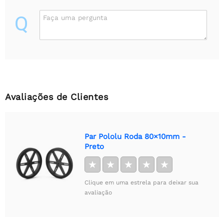
Q
Faça uma pergunta
Avaliações de Clientes
Par Pololu Roda 80×10mm -
Preto
★
★
★
★
★
Clique em uma estrela para deixar sua
avaliação