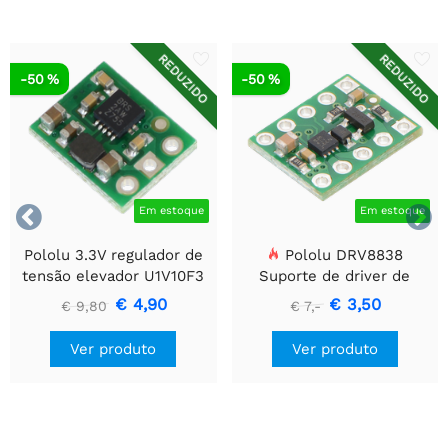
REDUZIDO
REDUZIDO
-50 %
-50 %


Em estoque
Em estoque
Pololu 3.3V regulador de
Pololu DRV8838
tensão elevador U1V10F3
Suporte de driver de
motor CC escovado
€ 4,90
€ 3,50
€ 9,80
€ 7,-
simples
Ver produto
Ver produto