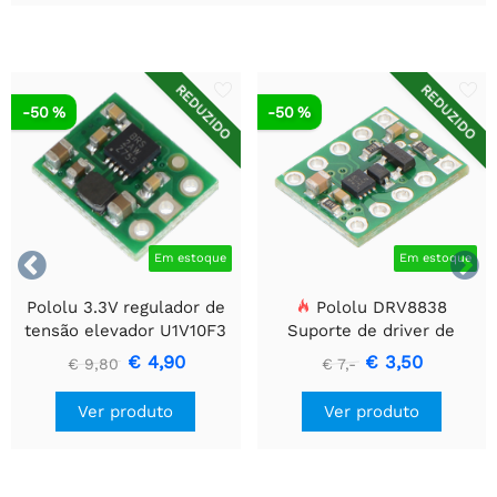
REDUZIDO
REDUZIDO
-50 %
-50 %


Em estoque
Em estoque
Pololu 3.3V regulador de
Pololu DRV8838
tensão elevador U1V10F3
Suporte de driver de
motor CC escovado
€ 4,90
€ 3,50
€ 9,80
€ 7,-
simples
Ver produto
Ver produto