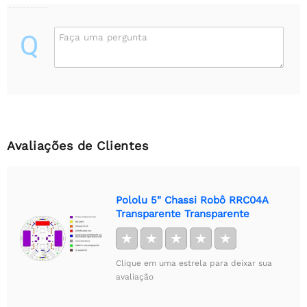
Q
Faça uma pergunta
Avaliações de Clientes
Pololu 5" Chassi Robô RRC04A
Transparente Transparente
★
★
★
★
★
Clique em uma estrela para deixar sua
avaliação