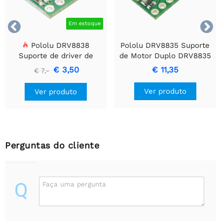


Em estoque
Pololu DRV8838
Pololu DRV8835 Suporte
Suporte de driver de
de Motor Duplo DRV8835
motor CC escovado
€ 3,50
€ 11,35
€ 7,-
simples
Ver produto
Ver produto
Perguntas do cliente
Q
Faça uma pergunta