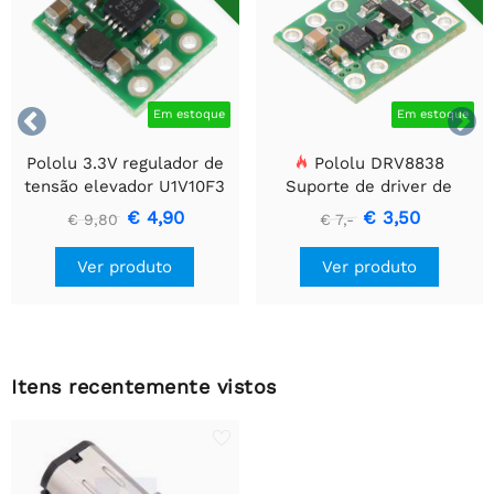


Em estoque
Em estoque
Pololu 3.3V regulador de
Pololu DRV8838
tensão elevador U1V10F3
Suporte de driver de
motor CC escovado
€ 4,90
€ 3,50
€ 9,80
€ 7,-
simples
Ver produto
Ver produto
Itens recentemente vistos