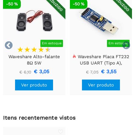
REDUZIDO
REDUZIDO
-50 %
-50 %


Em estoque
Em estoque
Waveshare Alto-falante
Waveshare Placa FT232
8Ω 5W
USB UART (Tipo A),
Módulo de Comunicação
€ 3,05
€ 3,55
€ 6,10
€ 7,05
USB Para TTL (UART)
Ver produto
Ver produto
Itens recentemente vistos