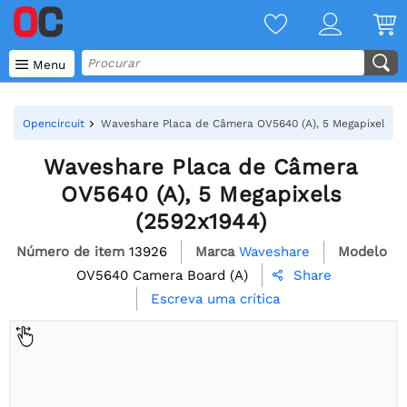

Menu
Opencircuit
Waveshare Placa de Câmera OV5640 (A), 5 Megapixels (2
Waveshare Placa de Câmera
OV5640 (A), 5 Megapixels
(2592x1944)
Número de item
13926
Marca
Waveshare
Modelo
OV5640 Camera Board (A)
Share

Escreva uma crítica