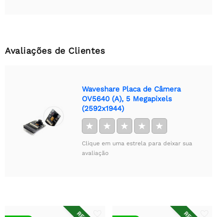
Avaliações de Clientes
Waveshare Placa de Câmera
OV5640 (A), 5 Megapixels
(2592x1944)
★
★
★
★
★
Clique em uma estrela para deixar sua
avaliação