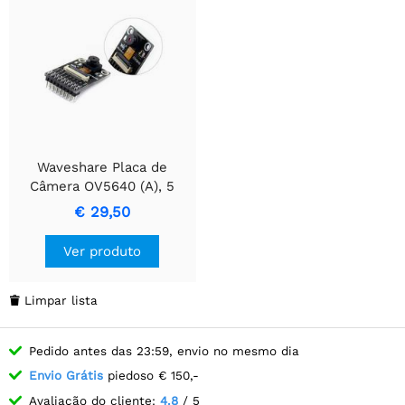
Waveshare Placa de
Câmera OV5640 (A), 5
Megapixels (2592x1944)
€ 29,50
Ver produto
Limpar lista

Pedido antes das 23:59, envio no mesmo dia
Envio Grátis
piedoso € 150,-
Avaliação do cliente:
4.8
/ 5