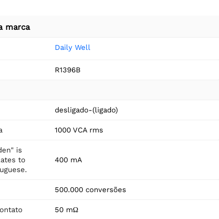
a marca
Daily Well
R1396B
desligado-(ligado)
a
1000 VCA rms
en" is
ates to
400 mA
tuguese.
500.000 conversões
contato
50 mΩ