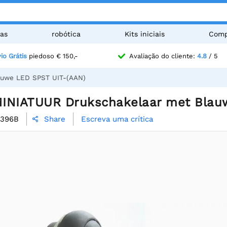
as
robótica
Kits iniciais
Comp
io Grátis
piedoso € 150,-
Avaliação do cliente:
4.8
/ 5
auwe LED SPST UIT-(AAN)
 MINIATUUR Drukschakelaar met Blau
1396B
Escreva uma crítica
Share
