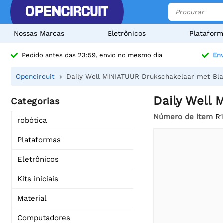
Nossas Marcas
Eletrônicos
Plataform
Pedido antes das 23:59, envio no mesmo dia
Env
Opencircuit
Daily Well MINIATUUR Drukschakelaar met Bl
Daily Well
Categorias
Número de item
R
robótica
Plataformas
Eletrônicos
Kits iniciais
Material
Computadores