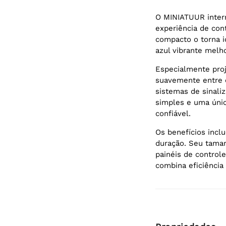
O MINIATUUR inter
experiência de cont
compacto o torna i
azul vibrante melho
Especialmente pro
suavemente entre o
sistemas de sinali
simples e uma úni
confiável.
Os benefícios incl
duração. Seu taman
painéis de control
combina eficiência