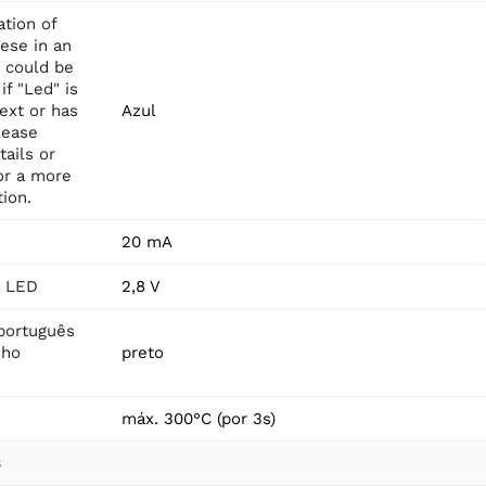
ation of
ese in an
t could be
if "Led" is
text or has
Azul
lease
ails or
for a more
tion.
20 mA
o LED
2,8 V
português
nho
preto
máx. 300°C (por 3s)
s