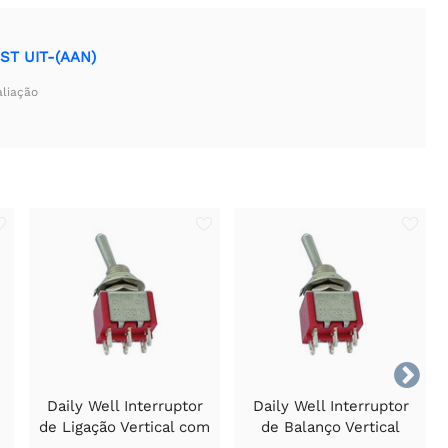
ST UIT-(AAN)
aliação

Daily Well Interruptor
Daily Well Interruptor
de Ligação Vertical com
de Balanço Vertical
a
Configuração DPDT
DPDT Liga-Desliga-Liga