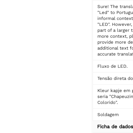
Sure! The transl
"Led" to Portugu
informal contex
"LED". However, 
part of a larger 
more context, p
provide more det
additional text 
accurate transla
Fluxo de LED.
Tensão direta d
Kleur kapje em 
seria "Chapeuzi
Colorido".
Soldagem
Ficha de dado