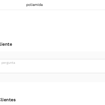
poliamida
liente
 pergunta
Clientes