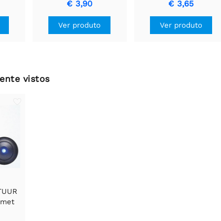
€ 3,90
€ 3,65
de Circuito Impresso
Ver produto
Ver produto
ente vistos
ATUUR
 met
 UIT-