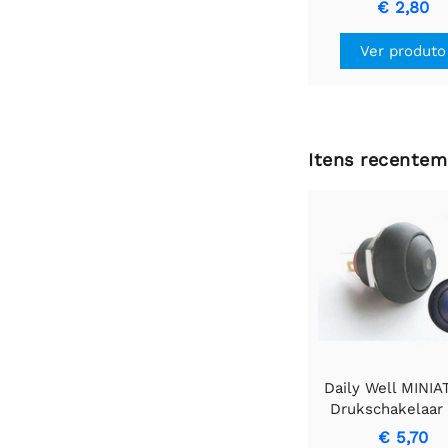
€ 2,80
de Botão.
Ver produto
Itens recentem
Daily Well MINI
Drukschakelaar
Blauwe LED SPST
€ 5,70