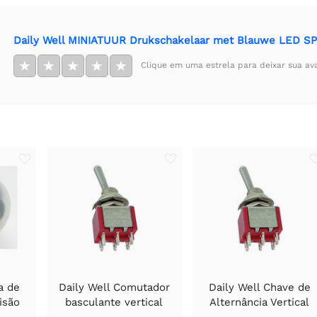
Daily Well MINIATUUR Drukschakelaar met Blauwe LED SP
★
★
★
★
★
Clique em uma estrela para deixar sua av
a de
Daily Well Comutador
Daily Well Chave de
isão
basculante vertical
Alternância Vertical
ptores
DPDT ON-ON
DPDT On-On para Plac