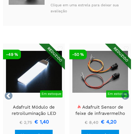
Clique em uma estrela para deixar sua
avaliação
REDUZIDO
REDUZIDO
-49 %
-50 %


Em estoque
Em estoque
Adafruit Módulo de
Adafruit Sensor de
retroiluminação LED
feixe de infravermelho
branco - Pequeno 12 mm
com extremidades de
€ 1,40
€ 4,20
€ 2,75
€ 8,40
x 40 mm
cabeçalho de fio premium
- LEDs de 5 mm