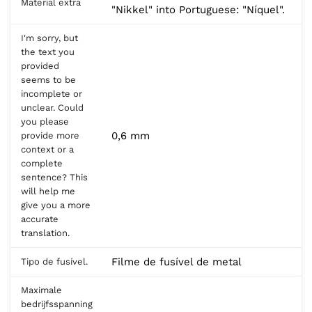
Material extra
"Nikkel" into Portuguese: "Níquel".
I'm sorry, but
the text you
provided
seems to be
incomplete or
unclear. Could
you please
0,6 mm
provide more
context or a
complete
sentence? This
will help me
give you a more
accurate
translation.
Filme de fusível de metal
Tipo de fusível.
Maximale
bedrijfsspanning