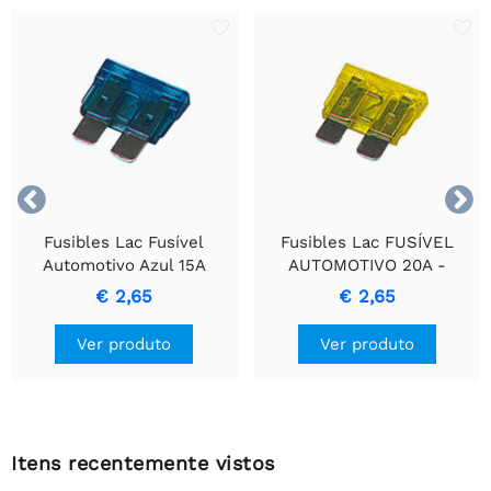


Fusibles Lac Fusível
Fusibles Lac FUSÍVEL
Automotivo Azul 15A
AUTOMOTIVO 20A -
AUTOZEKERING
Fusível de 20 Amp para
€ 2,65
€ 2,65
Proteção de Fiação
Ver produto
Ver produto
Itens recentemente vistos