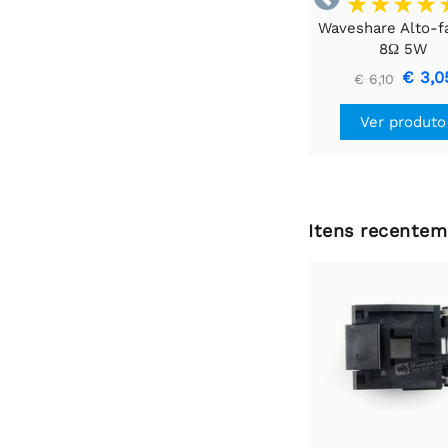
Waveshare Alto-f
8Ω 5W
€ 3,0
€ 6,10
Ver produto
Itens recentem