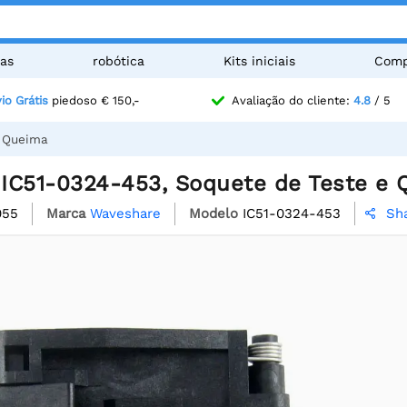
as
robótica
Kits iniciais
Comp
io Grátis
piedoso € 150,-
Avaliação do cliente:
4.8
/ 5
e Queima
IC51-0324-453, Soquete de Teste e
055
Marca
Waveshare
Modelo
IC51-0324-453
Sh
