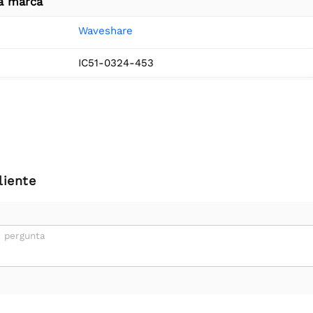
a marca
Waveshare
IC51-0324-453
liente
 pergunta