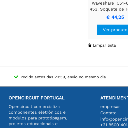
Waveshare IC51-
453, Soquete de T
Queima
€ 44,25
Ver produto
Limpar lista

Pedido antes das 23:59, envio no mesmo dia
OPENCIRCUIT PORTUGAL
ATENDIMENT
Opencircuit comercializa
empresas
componentes eletrônicos e
Contato
módulos para prototipagem,
info@opencirc
projetos educacionais e
+31 85001401