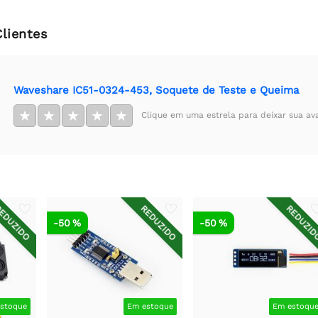
Clientes
Waveshare IC51-0324-453, Soquete de Teste e Queima
★
★
★
★
★
Clique em uma estrela para deixar sua av
EDUZIDO
REDUZIDO
REDUZI
-50 %
-50 %
stoque
Em estoque
Em estoqu