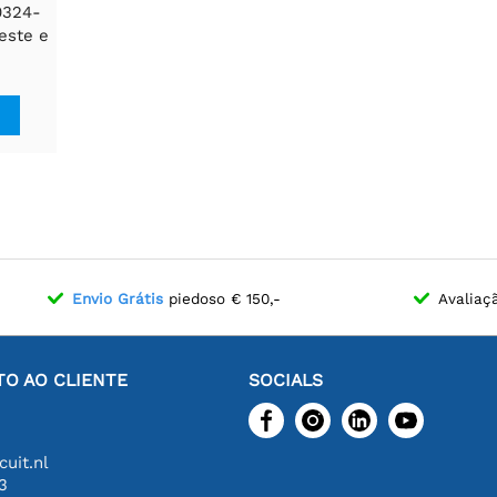
0324-
este e
Envio Grátis
piedoso € 150,-
Avaliaç
O AO CLIENTE
SOCIALS
uit.nl
3