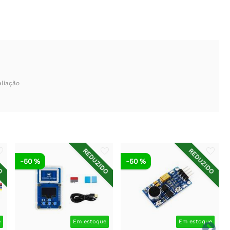
aliação
DO
REDUZIDO
REDUZIDO
-50 %
-50 %
e
Em estoque
Em estoque
