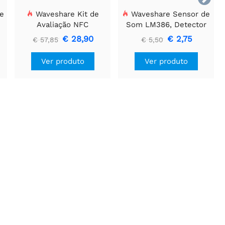
e
Waveshare Kit de
Waveshare Sensor de
Avaliação NFC
Som LM386, Detector
s
ST25R3911B, Leitor NFC
de Som, Compatível
€ 28,90
€ 2,75
€ 57,85
€ 5,50
+ Cartão TF + Cabo USB
com Arduino
Ver produto
Ver produto