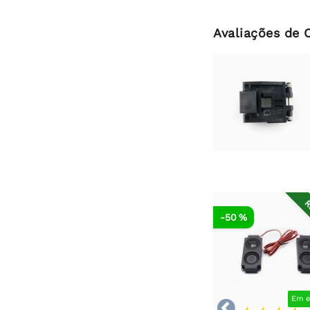
Avaliações de 
R
-50 %
Em e
