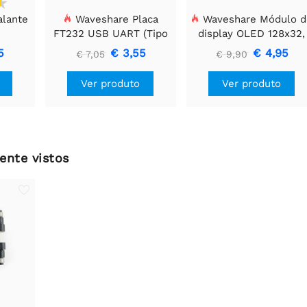
alante
Waveshare Placa
Waveshare Módulo d
FT232 USB UART (Tipo
display OLED 128x32,
A), Módulo de
General 0.91 polegada
5
€ 3,55
€ 4,95
€ 7,05
€ 9,90
Comunicação USB Para
TTL (UART)
Ver produto
Ver produto
ente vistos