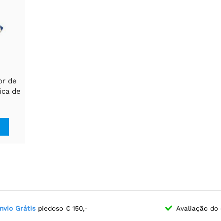
or de
ica de
P390,
o
tude /
a
nvio Grátis
piedoso € 150,-
Avaliação do 