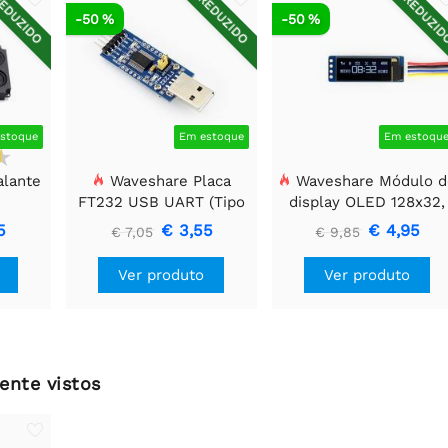
EDUZIDO
REDUZIDO
REDUZI
-50 %
-50 %
stoque
Em estoque
Em estoqu
alante
Waveshare Placa
Waveshare Módulo d
FT232 USB UART (Tipo
display OLED 128x32,
A), Módulo de
General 0.91 polegada
5
€ 3,55
€ 4,95
€ 7,05
€ 9,85
Comunicação USB Para
TTL (UART)
Ver produto
Ver produto
ente vistos