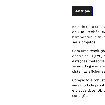
Descrição
Experimente uma p
de Alta Precisão BM
barométrica, altit
seus projetos.
Com uma resolução 
dentro de ±0,5°C, 
estações meteoroló
avançado garante 
sistemas eficiente
Compacto e robusto
versatilidade pro
e dispositivos IoT
condições.