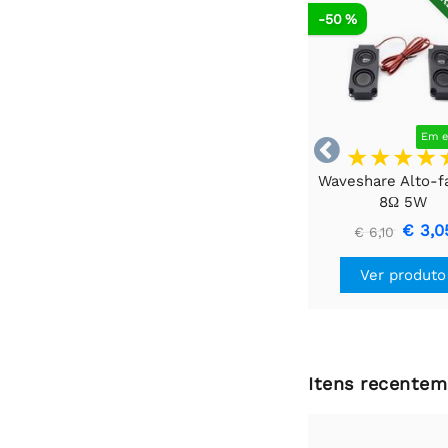
R
-50 %
Em e

Waveshare Alto-f
8Ω 5W
€ 3,0
€ 6,10
Ver produto
Itens recentem