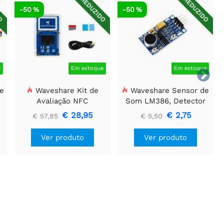
DO
REDUZIDO
REDUZIDO
-50 %
-50 %
e
Em estoque
Em estoque

e
Waveshare Kit de
Waveshare Sensor de
Avaliação NFC
Som LM386, Detector
s
ST25R3911B, Leitor NFC
de Som, Compatível
€ 28,95
€ 2,75
€ 57,85
€ 5,50
+ Cartão TF + Cabo USB
com Arduino
Ver produto
Ver produto