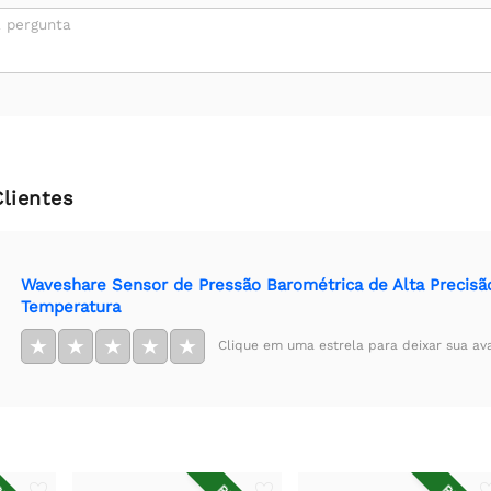
 pergunta
Clientes
Waveshare Sensor de Pressão Barométrica de Alta Precisã
Temperatura
★
★
★
★
★
Clique em uma estrela para deixar sua av