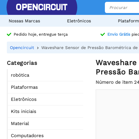
Nossas Marcas
Eletrônicos
Plataform
Pedido hoje, entregue terça
Envio Grátis
pied
Opencircuit
Waveshare Sensor de Pressão Barométrica de 
Waveshare 
Categorias
Pressão Bar
robótica
Número de item
2
Plataformas
Eletrônicos
Kits iniciais
Material
Computadores