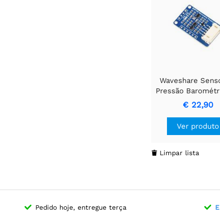
Waveshare Sens
Pressão Barométr
Alta Precisão BM
€ 22,90
Mede Pressã
Barométrica / Alti
Ver produto
Temperatur
Limpar lista

Pedido hoje, entregue terça
E