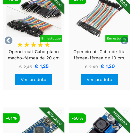


Em estoque
Em estoque
Opencircuit Cabo plano
Opencircuit Cabo de fita
macho-fêmea de 20 cm
fêmea-fêmea de 10 cm,
40 peças
40 peças
€ 1,25
€ 1,20
€ 2,45
€ 2,40
Ver produto
Ver produto
REDUZIDO
REDUZIDO
-81 %
-50 %