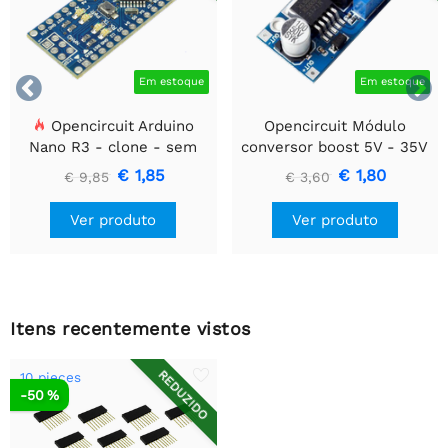


Em estoque
Em estoque
Opencircuit Arduino
Opencircuit Módulo
Nano R3 - clone - sem
conversor boost 5V - 35V
cabeçalhos
XL6009
€ 1,85
€ 1,80
€ 9,85
€ 3,60
Ver produto
Ver produto
Itens recentemente vistos
REDUZIDO
10 pieces
-50 %