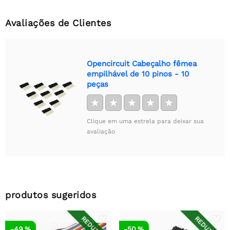
Avaliações de Clientes
Opencircuit Cabeçalho fêmea
empilhável de 10 pinos - 10
peças
★
★
★
★
★
Clique em uma estrela para deixar sua
avaliação
produtos sugeridos
REDUZIDO
REDUZIDO
-49 %
-50 %