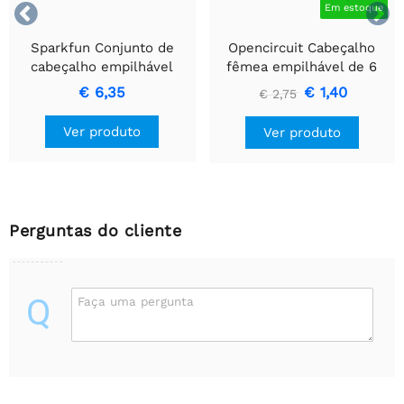


Em estoque
Sparkfun Conjunto de
Opencircuit Cabeçalho
cabeçalho empilhável
fêmea empilhável de 6
ESP32 Thing
pinos - 10 peças
€ 6,35
€ 1,40
€ 2,75
Ver produto
Ver produto
Perguntas do cliente
Q
Faça uma pergunta