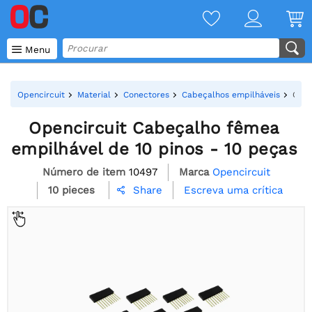

Menu
Opencircuit
Material
Conectores
Cabeçalhos empilháveis
Open
Opencircuit Cabeçalho fêmea
empilhável de 10 pinos - 10 peças
Número de item
10497
Marca
Opencircuit
10 pieces
Escreva uma crítica
Share
