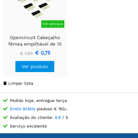
Em estoque
Opencircuit Cabeçalho
fêmea empilhável de 10
pinos - 10 peças
€ 0,75
€ 1,50
Ver produto
Limpar lista

Pedido hoje, entregue terça
Envio Grátis
piedoso € 150,-
Avaliação do cliente:
4.8
/ 5
Serviço excelente