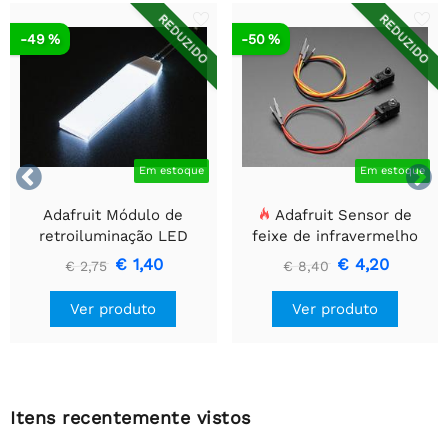
REDUZIDO
REDUZIDO
-49 %
-50 %


Em estoque
Em estoque
Adafruit Módulo de
Adafruit Sensor de
retroiluminação LED
feixe de infravermelho
branco - Pequeno 12 mm
com extremidades de
€ 1,40
€ 4,20
€ 2,75
€ 8,40
x 40 mm
cabeçalho de fio premium
- LEDs de 5 mm
Ver produto
Ver produto
Itens recentemente vistos