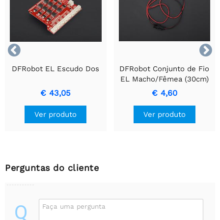


DFRobot EL Escudo Dos
DFRobot Conjunto de Fio
EL Macho/Fêmea (30cm)
€ 43,05
€ 4,60
Ver produto
Ver produto
Perguntas do cliente
Q
Faça uma pergunta