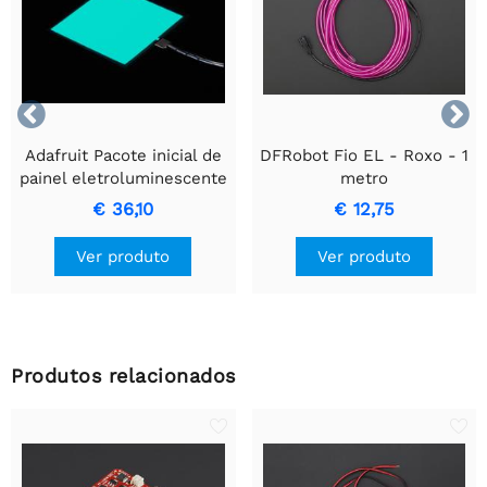


Adafruit Pacote inicial de
DFRobot Fio EL - Roxo - 1
painel eletroluminescente
metro
(EL) - 10 cm x 10 cm Aqua
€ 36,10
€ 12,75
Ver produto
Ver produto
Produtos relacionados