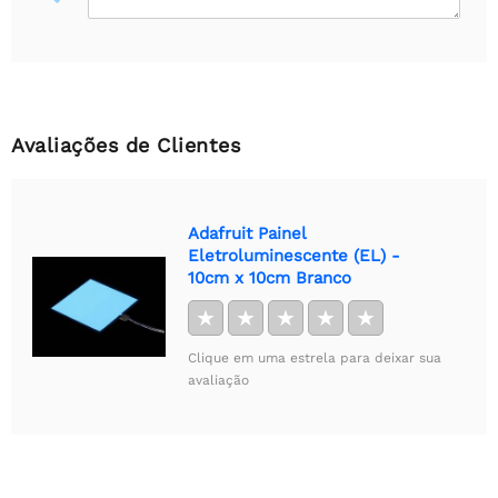
Avaliações de Clientes
Adafruit Painel
Eletroluminescente (EL) -
10cm x 10cm Branco
★
★
★
★
★
Clique em uma estrela para deixar sua
avaliação