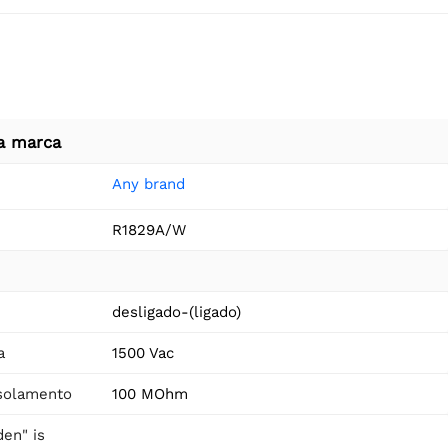
a marca
Any brand
R1829A/W
desligado-(ligado)
a
1500 Vac
isolamento
100 MOhm
en" is