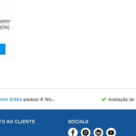
uptor
(ON)
nvio Grátis
piedoso € 150,-
Avaliação do 
O AO CLIENTE
SOCIALS