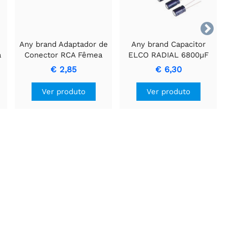

Any brand Adaptador de
Any brand Capacitor
a
Conector RCA Fêmea
ELCO RADIAL 6800µF
para Conector Fêmea
16V para
€ 2,85
€ 6,30
para Conexões de Áudio
Armazenamento de
Energia
Ver produto
Ver produto