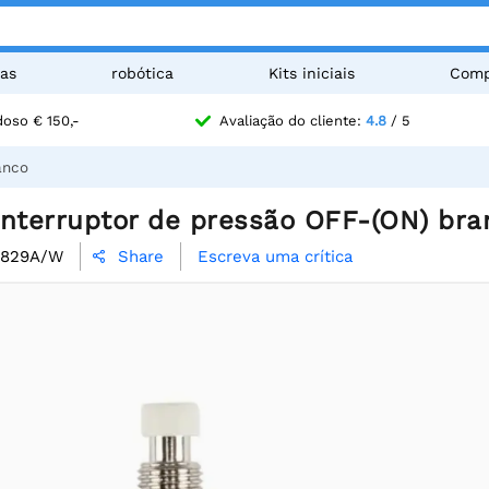
as
robótica
Kits iniciais
Comp
oso € 150,-
Avaliação do cliente:
4.8
/ 5
anco
Interruptor de pressão OFF-(ON) bra
1829A/W
Escreva uma crítica
Share
