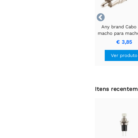

Any brand Cabo
macho para mach
anel preto pa
€ 3,85
transferência de 
de alta qualida
Ver produto
Itens recentem