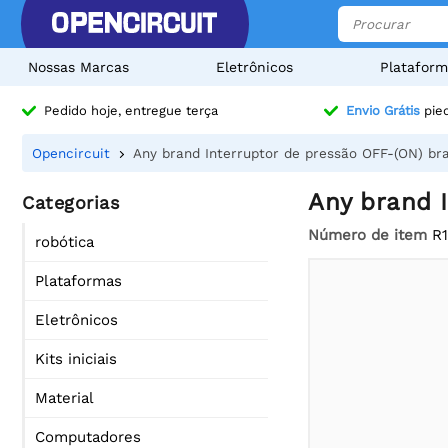
Nossas Marcas
Eletrônicos
Plataform
Pedido hoje, entregue terça
Envio Grátis
pied
Opencircuit
Any brand Interruptor de pressão OFF-(ON) br
Any brand 
Categorias
Número de item
R
robótica
Plataformas
Eletrônicos
Kits iniciais
Material
Computadores