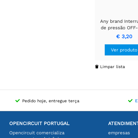
Any brand Interr
de pressão OFF-
branco
€ 3,20
Ver produto
Limpar lista

Pedido hoje, entregue terça
E
OPENCIRCUIT PORTUGAL
ATENDIMENT
Opencircuit comercializa
empresas