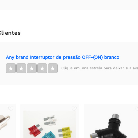
Clientes
Any brand Interruptor de pressão OFF-(ON) branco
★
★
★
★
★
Clique em uma estrela para deixar sua av