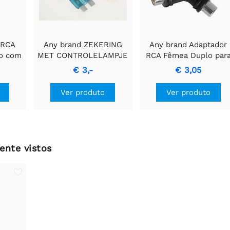
 RCA
Any brand ZEKERING
Any brand Adaptador
o com
MET CONTROLELAMPJE
RCA Fêmea Duplo par
ra
- Fusível azul de 15A
RCA Fêmea
€ 3,-
€ 3,05
sinal
de.
Ver produto
Ver produto
ente vistos