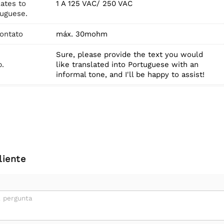
ates to
1 A 125 VAC/ 250 VAC
tuguese.
contato
máx. 30mohm
Sure, please provide the text you would
p.
like translated into Portuguese with an
informal tone, and I'll be happy to assist!
liente
 pergunta