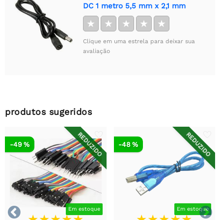
DC 1 metro 5,5 mm x 2,1 mm
★
★
★
★
★
Clique em uma estrela para deixar sua
avaliação
produtos sugeridos
REDUZIDO
REDUZIDO
-49 %
-48 %


Em estoque
Em estoque