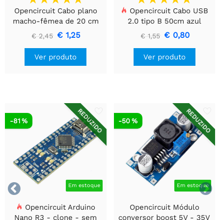
Opencircuit Cabo plano
Opencircuit Cabo USB
macho-fêmea de 20 cm
2.0 tipo B 50cm azul
40 peças
€ 1,25
€ 0,80
€ 2,45
€ 1,55
Ver produto
Ver produto
REDUZIDO
REDUZIDO
-81 %
-50 %


Em estoque
Em estoque
Opencircuit Arduino
Opencircuit Módulo
Nano R3 - clone - sem
conversor boost 5V - 35V