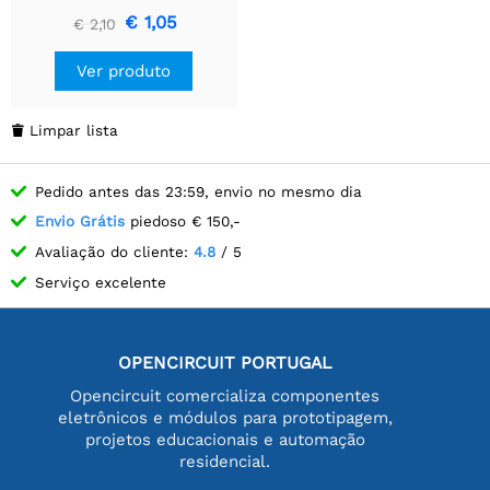
mm x 2,1 mm
€ 1,05
€ 2,10
Ver produto
Limpar lista

Pedido antes das 23:59, envio no mesmo dia
Envio Grátis
piedoso € 150,-
Avaliação do cliente:
4.8
/ 5
Serviço excelente
OPENCIRCUIT PORTUGAL
Opencircuit comercializa componentes
eletrônicos e módulos para prototipagem,
projetos educacionais e automação
residencial.