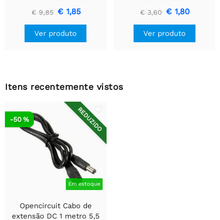
cabeçalhos
XL6009
€ 1,85
€ 1,80
€ 9,85
€ 3,60
Ver produto
Ver produto
Itens recentemente vistos
REDUZIDO
-50 %
Em estoque
Opencircuit Cabo de
extensão DC 1 metro 5,5