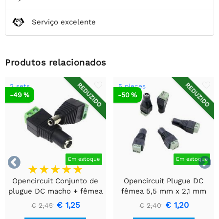
Serviço excelente
Produtos relacionados
REDUZIDO
REDUZIDO
2 sets
5 pieces
-49 %
-50 %


Em estoque
Em estoque
Opencircuit Conjunto de
Opencircuit Plugue DC
plugue DC macho + fêmea
fêmea 5,5 mm x 2,1 mm
- 5,5 mm x 2,1 mm para
para bloco de terminais -
€ 1,25
€ 1,20
€ 2,45
€ 2,40
bloco de terminais
5 peças