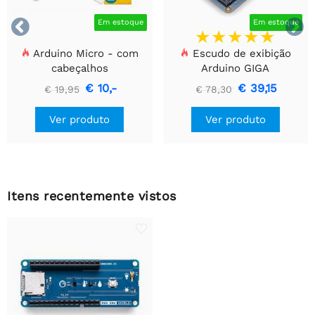


Em estoque
Em estoque
Arduino Micro - com
Escudo de exibição
cabeçalhos
Arduino GIGA
€ 10,-
€ 39,15
€ 19,95
€ 78,30
Ver produto
Ver produto
Itens recentemente vistos