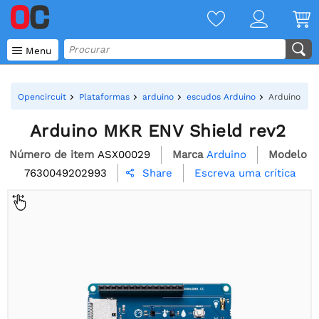

Menu
Opencircuit
Plataformas
arduino
escudos Arduino
Arduino MKR
Arduino MKR ENV Shield rev2
Número de item
ASX00029
Marca
Arduino
Modelo
7630049202993
Escreva uma crítica
Share
