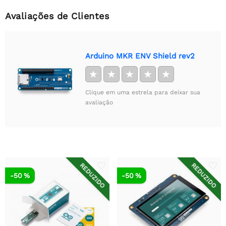
Avaliações de Clientes
Arduino MKR ENV Shield rev2
★
★
★
★
★
Clique em uma estrela para deixar sua
avaliação
REDUZIDO
REDUZIDO
-50 %
-50 %