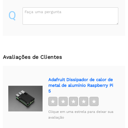
Q
Faça uma pergunta
Avaliações de Clientes
Adafruit Dissipador de calor de
metal de alumínio Raspberry Pi
5
★
★
★
★
★
Clique em uma estrela para deixar sua
avaliação