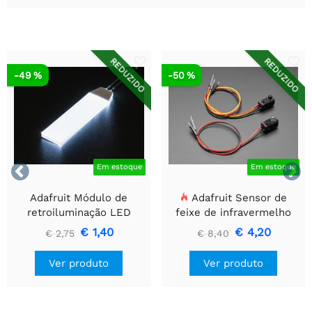
REDUZIDO
REDUZIDO
-49 %
-50 %


Em estoque
Em estoque
Adafruit Módulo de
Adafruit Sensor de
retroiluminação LED
feixe de infravermelho
branco - Pequeno 12 mm
com extremidades de
€ 1,40
€ 4,20
€ 2,75
€ 8,40
x 40 mm
cabeçalho de fio premium
- LEDs de 5 mm
Ver produto
Ver produto