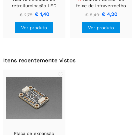
retroiluminação LED
feixe de infravermelho
branco - Pequeno 12 mm
com extremidades de
€ 1,40
€ 4,20
€ 2,75
€ 8,40
x 40 mm
cabeçalho de fio premium
- LEDs de 5 mm
Ver produto
Ver produto
Itens recentemente vistos
Placa de expansão