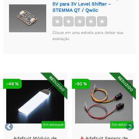
5V para 3V Level Shifter -
STEMMA QT / Qwiic
★
★
★
★
★
Clique em uma estrela para deixar sua
avaliação
REDUZIDO
REDUZIDO
-49 %
-50 %


Em estoque
Em estoque
Adafruit Módulo de
Adafruit Sensor de