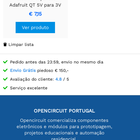
Adafruit QT 5V para 3V
Level Shifter - STEMMA
€ 7,15
QT / Qwiic
Ver produto
Limpar lista

Pedido antes das 23:59, envio no mesmo dia
Envio Grátis
piedoso € 150,-
Avaliação do cliente:
4.8
/ 5
Serviço excelente
OPENCIRCUIT PORTUGAL
Opencircuit comercializa componentes
eletrônicos e módulos para prototipagem,
projetos educacionais e automação
residencial.